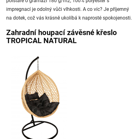
polštáře o gramáži 180 g/m2, 100% polyester s
impregnací je odolný vůči vlhkosti. A co víc? Je příjemný
na dotek, což vás krásně ukolíbá k naprosté spokojenosti.
Zahradní houpací závěsné křeslo
TROPICAL NATURAL