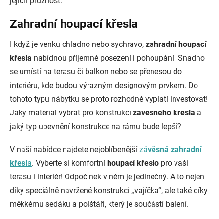
jejich pružnost.
Zahradní houpací křesla
I když je venku chladno nebo sychravo,
zahradní houpací
křesla
nabídnou příjemné posezení i pohoupání. Snadno
se umístí na terasu či balkon nebo se přenesou do
interiéru, kde budou výrazným designovým prvkem. Do
tohoto typu nábytku se proto rozhodně vyplatí investovat!
Jaký materiál vybrat pro konstrukci
závěsného křesla
a
jaký typ upevnění konstrukce na rámu bude lepší?
V naší nabídce najdete nejoblíbenější
zá
věsná zahradní
křesl
a
. Vyberte si komfortní
houpací křeslo
pro vaši
terasu i interiér! Odpočinek v něm je jedinečný. A to nejen
díky speciálně navržené konstrukci „vajíčka“, ale také díky
měkkému sedáku a polštáři, který je součástí balení.