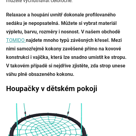
můžete vychutnávat celoročně.
Relaxace a houpání uvnitř dokonale profilovaného
sedáku je nepopsatelná. Můžete si vybrat materiál
výpletu, barvu, rozměry i nosnost. V našem obchodě
TOMIDO
najdete mnoho typů závěsných křesel. Mezi
nimi samozřejmě kokony zavěšené přímo na kovové
konstrukci i vajíčka, která lze snadno umístit ke stropu.
V takovém případě si nejdříve zjistěte, zda strop unese
váhu plně obsazeného kokonu.
Houpačky v dětském pokoji