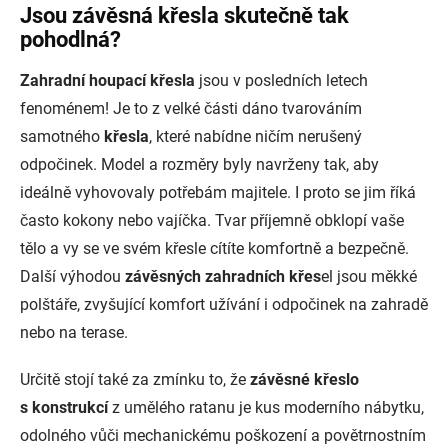
Jsou závěsná křesla skutečně tak
pohodlná?
Zahradní houpací křesla
jsou v posledních letech
fenoménem! Je to z velké části dáno tvarováním
samotného
křesla
, které nabídne ničím nerušený
odpočinek. Model a rozměry byly navrženy tak, aby
ideálně vyhovovaly potřebám majitele. I proto se jim říká
často kokony nebo vajíčka. Tvar příjemně obklopí vaše
tělo a vy se ve svém křesle cítíte komfortně a bezpečně.
Další výhodou
závěsných zahradních křes
el jsou měkké
polštáře, zvyšující komfort užívání i odpočinek na zahradě
nebo na terase.
Určitě stojí také za zmínku to, že
závěsné křeslo
s konstrukcí
z umělého ratanu je kus moderního nábytku,
odolného vůči mechanickému poškození a povětrnostním