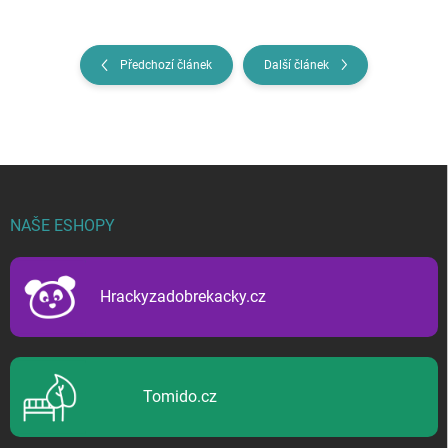
Předchozí článek
Další článek
Z
á
p
NAŠE ESHOPY
a
t
í
Hrackyzadobrekacky.cz
Tomido.cz