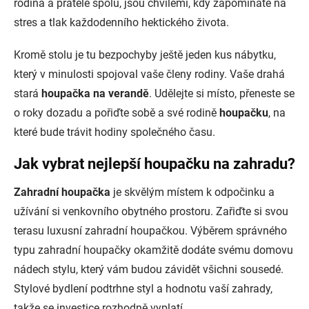
rodina a přátelé spolu, jsou chvílemi, kdy zapomínáte na
stres a tlak každodenního hektického života.
Kromě stolu je tu bezpochyby ještě jeden kus nábytku,
který v minulosti spojoval vaše členy rodiny. Vaše drahá
stará
houpačka na verandě
. Udělejte si místo, přeneste se
o roky dozadu a pořiďte sobě a své rodině
houpačku
, na
které bude trávit hodiny společného času.
Jak vybrat nejlepší houpačku na zahradu?
Zahradní houpačka
je skvělým místem k odpočinku a
užívání si venkovního obytného prostoru. Zařiďte si svou
terasu luxusní zahradní houpačkou. Výběrem správného
typu zahradní houpačky okamžitě dodáte svému domovu
nádech stylu, který vám budou závidět všichni sousedé.
Stylové bydlení podtrhne styl a hodnotu vaší zahrady,
takže se investice rozhodně vyplatí.