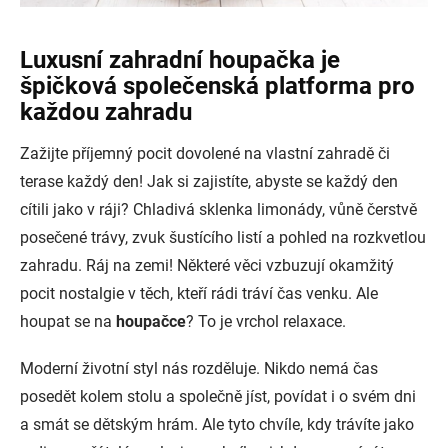
Luxusní zahradní houpačka je
špičková společenská platforma pro
každou zahradu
Zažijte příjemný pocit dovolené na vlastní zahradě či
terase každý den! Jak si zajistíte, abyste se každý den
cítili jako v ráji? Chladivá sklenka limonády, vůně čerstvě
posečené trávy, zvuk šustícího listí a pohled na rozkvetlou
zahradu. Ráj na zemi! Některé věci vzbuzují okamžitý
pocit nostalgie v těch, kteří rádi tráví čas venku. Ale
houpat se na
houpačce
? To je vrchol relaxace.
Moderní životní styl nás rozděluje. Nikdo nemá čas
posedět kolem stolu a společně jíst, povídat i o svém dni
a smát se dětským hrám. Ale tyto chvíle, kdy trávíte jako