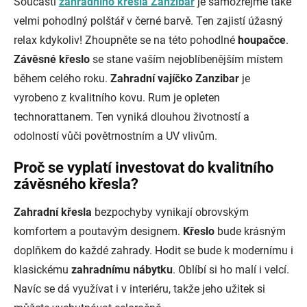
Součástí
zahradního křesla Zanzibar
je samozřejmě také
velmi pohodlný polštář v černé barvě. Ten zajistí úžasný
relax kdykoliv! Zhoupněte se na této pohodlné
houpačce
.
Závěsné křeslo
se stane vaším nejoblíbenějším místem
během celého roku.
Zahradní vajíčko Zanzibar
je
vyrobeno z kvalitního kovu. Rum je opleten
technorattanem. Ten vyniká dlouhou životností a
odolností vůči povětrnostním a UV vlivům.
Proč se vyplatí investovat do kvalitního
závěsného křesla?
Zahradní křesla
bezpochyby vynikají obrovským
komfortem a poutavým designem.
Křeslo
bude krásným
doplňkem do každé zahrady. Hodit se bude k modernímu i
klasickému
zahradnímu nábytku
. Oblíbí si ho malí i velcí.
Navíc se dá využívat i v interiéru, takže jeho užitek si