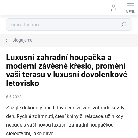
Přejít
na
obsah
Hledat
Blogujeme
Luxusní zahradní houpačka a
moderní závěsné křeslo, promění
vaši terasu v luxusní dovolenkové
letovisko
6.6.2023
Zažijte dokonalý pocit dovolené ve vaší zahradě každý
den. Rychlé zdřímnutí, čtení knihy či relaxace, už nikdy
nebude s vaší novou luxusní zahradní houpačkou
stereotypní, jako dříve.