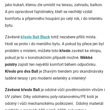
jako kukaň, kterou zle umístit na terasu, zahradu, balkon.
A pro opravdové fajnšmekry, kteří se nechtějí vzdát
komfortu a příjemného houpání po celý rok, i do interiéru
bytu.
Závěsné
křeslo Bali Black
totiž nezabere příliš místa.
Hodí se proto i do menšího bytu. A pokud by přece jen byl
problém s místem, můžete toto
křeslo
zavěsit ke stropu,
pokud je to v konstrukčním případě možné.
Měkké
polstry
zajistí ten největší komfort během odpočinku.
Křeslo pro dva Bali
je žhavým trendem pro skandinávsky
laděné terasy i pro moderní exteriéry a interiéry!
Závěsné křeslo Bali
je odolné vůči povětrnostním vlivům i
UV záření. Díky odolnému poly-ratanovému/PE koši je
odolný i vůči mechanickému poškození. Odolný materiál