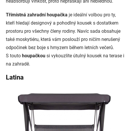
neabsorbují vlhkost, proto nepraskají ani neblednou.
Třímístná zahradní houpačka
je ideální volbou pro ty,
kteří hledají designový a pohodlný kousek s dostatkem
prostoru pro všechny členy rodiny. Navíc sada obsahuje
také moskytiéru, která vám poslouží pro ničím nerušený
odpočinek bez boje s hmyzem během letních večerů.
S touto
houpačkou
si vykouzlíte útulný kousek na terase i
na zahradě.
Latina