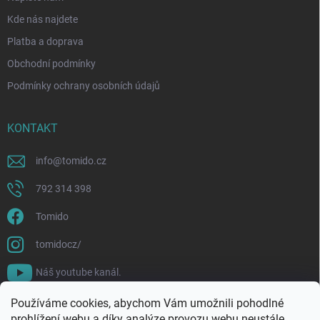
Kde nás najdete
Platba a doprava
Obchodní podmínky
Podmínky ochrany osobních údajů
KONTAKT
info
@
tomido.cz
792 314 398
Tomido
tomidocz/
Náš youtube kanál.
Používáme cookies, abychom Vám umožnili pohodlné
prohlížení webu a díky analýze provozu webu neustále