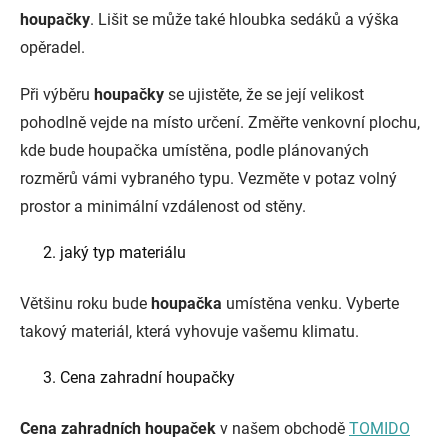
houpačky
. Lišit se může také hloubka sedáků a výška
opěradel.
Při výběru
houpačky
se ujistěte, že se její velikost
pohodlně vejde na místo určení. Změřte venkovní plochu,
kde bude houpačka umístěna, podle plánovaných
rozměrů vámi vybraného typu. Vezměte v potaz volný
prostor a minimální vzdálenost od stěny.
jaký typ materiálu
Většinu roku bude
houpačka
umístěna venku. Vyberte
takový materiál, která vyhovuje vašemu klimatu.
Cena zahradní houpačky
Cena zahradních houpaček
v našem obchodě
TOMIDO