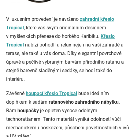
V luxusním provedení je navrženo
zahradní křeslo
Tropical
, které vás svým originálním designem
v myšlenkách přenese do horkého Karibiku.
Křeslo
Tropical
nabízí pohodlí a relax nejen na vaší zahradě a
terase, ale také u vás doma. Díky elegantní povrchové
úpravě a pečlivě vybraným barvám přírodního ratanu a
stejně barevně sladěnými sedáky, se hodí také do
interiéru.
Závěsné
houpací křeslo Tropical
bude ideálním
doplňkem k sadám
ratanového zahradního nábytku
.
Rám
houpačky
je opleten vysoce odolným
technorattanem. Tento materiál vyniká odolností vůči
mechanickému poškození, působení povětrnostních vlivů
a UV záření.