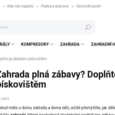
Kde nás najdete
Platba a doprava
Obchodní podmínky
Hledat
RÁLY
KOMPRESORY
ZAHRADA
ZAHRADNÍ 
lňte jej dětským pískovištěm
Zahrada plná zábavy? Doplňt
pískovištěm
9.2023
kud máte u domu zahradu a doma děti, určitě přemýšlíte, jak dět
okáže
zahrada
dětem poskytnout dostatečný podnět pro zábavu,