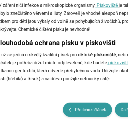
 záření ničí infekce a mikroskopické organismy.
Pískoviště
je ta
bylo znečištěno větvemi a listy. Zároveň je vhodné alespoň nep
zikem pro děti jsou výkaly od volně se pohybujících živočichů, pr
krývejte. Chemické čištění písku je nevhodné!
louhodobá ochrana písku v pískovišti
 už se jedná o skvělý kvalitní písek pro
dětské pískoviště
, neb
čátek je potřeba držet místo odplevelené, kde budete
pískovišt
tkanou geotextilii, která odvede přebytečnou vodu. Udržujte okolí
stí (hřebíků a třísek) a na dřevo použijte netoxický nátěr.
Předchozí článek
Dalš