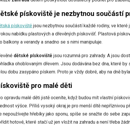
ětské pískoviště je nezbytnou součástí p
tská pískoviště
jsou nezbytnou součástí každé rodiny, ve které j
rokou nabídku plastových a dřevěných pískovišť. Plastová písk
o balkony a verandy a snadno se s nimi manipuluje.
řevěné
dětské
pískoviště
jsou rozumná pro zahrady. A jsou dost
hladka ohoblovaným dřevem. Jsou dodávána bez dna, které by se
lou dobu zasypáno pískem. Proto je vždy dobré, aby na dně byla 
ískoviště pro malé děti
o opravdu malé děti jistě oceníte, když budou mít vlastní pískovi
ednost výšce. Příliš vysoký okraj je pro menší dítě nepříznivou 
e nepoužívejte hřebíky jako sponu, spíše se snažte do sebe za
řídit hotové, které stačí už jen vložit na zahradu a není třeba žád