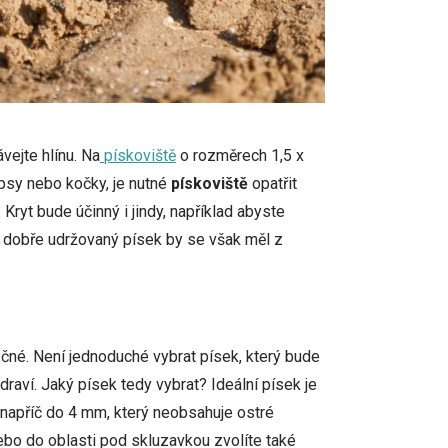
vejte hlínu. Na
pískoviště
o rozměrech 1,5 x
psy nebo kočky, je nutné
pískoviště
opatřit
ryt bude účinný i jindy, například abyste
e i dobře udržovaný písek by se však měl z
ečné. Není jednoduché vybrat písek, který bude
aví. Jaký písek tedy vybrat? Ideální písek je
n napříč do 4 mm, který neobsahuje ostré
bo do oblasti pod skluzavkou zvolíte také