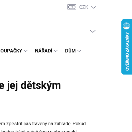
CZK
Podmínky ochrany osobních údajů
PRÁZDNÝ KOŠÍK
NÁKUPNÍ
KOŠÍK
HOUPAČKY
NÁŘADÍ
DŮM
e jej dětským
em zpestřit čas trávený na zahradě. Pokud
 budou trávit méně času u obrazovek!