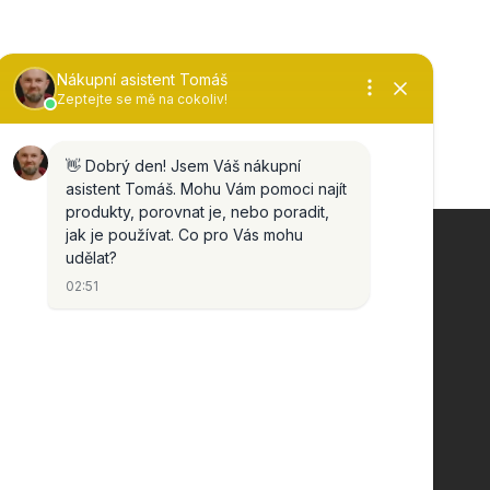
KONTAKT
info
@
tomido.cz
792 314 398
Tomido
tomidocz/