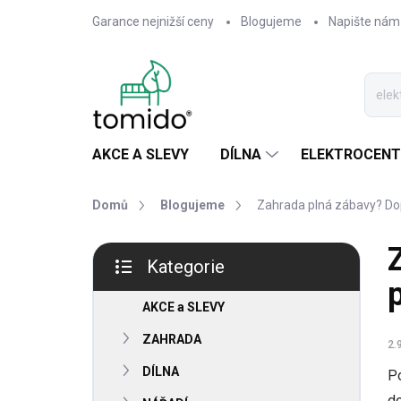
Přejít
Garance nejnižší ceny
Blogujeme
Napište nám
na
obsah
AKCE A SLEVY
DÍLNA
ELEKTROCENT
Domů
Blogujeme
Zahrada plná zábavy? Dop
P
Kategorie
o
Přeskočit
s
kategorie
t
AKCE a SLEVY
r
ZAHRADA
2.
a
n
DÍLNA
Po
n
d