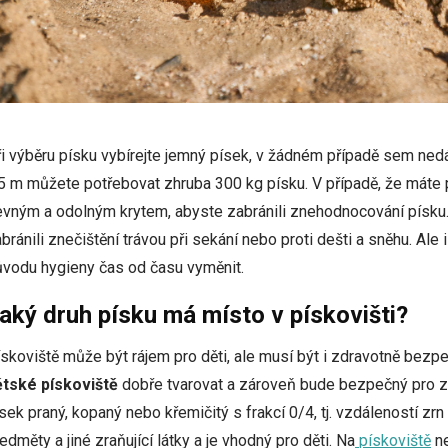
i výběru písku vybírejte jemný písek, v žádném případě sem nedá
5 m můžete potřebovat zhruba 300 kg písku. V případě, že máte 
vným a odolným krytem, abyste zabránili znehodnocování písku. K
bránili znečištění trávou při sekání nebo proti dešti a sněhu. Al
vodu hygieny čas od času vyměnit.
aký druh písku má místo v pískovišti?
skoviště může být rájem pro děti, ale musí být i zdravotně bezp
ětské pískoviště
dobře tvarovat a zároveň bude bezpečný pro zdr
sek praný, kopaný nebo křemičitý s frakcí 0/4, tj. vzdáleností zr
edměty a jiné zraňující látky a je vhodný pro děti. Na
pískoviště
ne