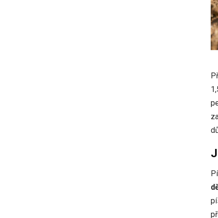
Př
1,
pe
za
dů
J
Pí
d
pí
př