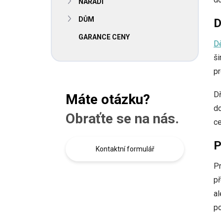
NÁŘADÍ
í
p
DŮM
D
a
n
GARANCE CENY
Dě
e
l
ši
pr
D
Máte otázku?
do
Obraťte se na nás.
ce
P
Kontaktní formulář
Pr
př
al
po