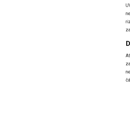
UV
ne
ri
za
D
Ať
za
ne
čá