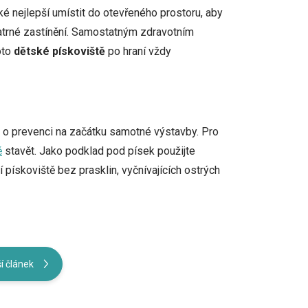
ké nejlepší umístit do otevřeného prostoru, aby
atrné zastínění. Samostatným zdravotním
oto
dětské
pískoviště
po hraní vždy
o o prevenci na začátku samotné výstavby. Pro
ě
stavět. Jako podklad pod písek použijte
 pískoviště bez prasklin, vyčnívajících ostrých
í článek