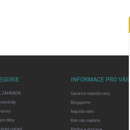
EGORIE
INFORMACE PRO VÁS
A ZAHRADA
Garance nejnižší ceny
ocentrály
Blogujeme
esory
Napište nám
ní dílny
Kde nás najdete
lické nářadí
Platba a doprava