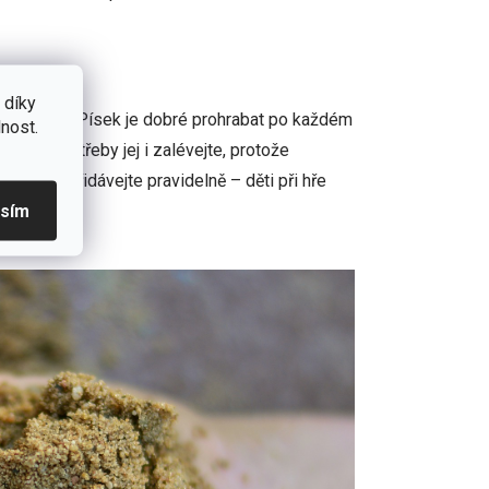
 díky
šich dětí. Písek je dobré prohrabat po každém
nost.
 Podle potřeby jej i zalévejte, protože
oviště přidávejte pravidelně – děti při hře
asím
sku.