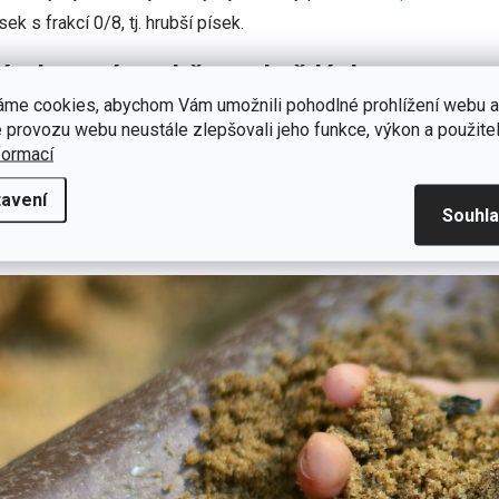
sek s frakcí 0/8, tj. hrubší písek.
ísek musíte udržovat každý den
áme cookies, abychom Vám umožnili pohodlné prohlížení webu a
hodně udržované
pískoviště
je předpokladem pro spokojenost va
 provozu webu neustále zlepšovali jeho funkce, výkon a použitel
formací
aní. Tím se smísí vlhčí spodní vrstvy se suššími horními vrstvami.
zmočený písek drží správný tvar formiček. Písek do dětského písk
avení
Souhl
sto písek vysypávají. Je proto lepší mít bokem menší zásobu pí