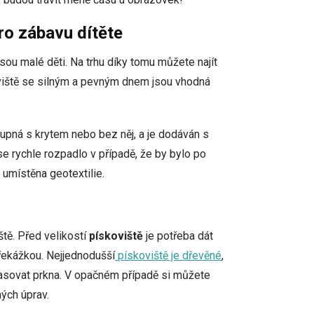
ro zábavu dítěte
sou malé děti. Na trhu díky tomu můžete najít
oviště se silným a pevným dnem jsou vhodná
upná s krytem nebo bez něj, a je dodáván s
 rychle rozpadlo v případě, že by bylo po
umístěna geotextilie.
ště. Před velikostí
pískoviště
je potřeba dát
překážkou. Nejjednodušší
pískoviště je dřevěné
,
pasovat prkna. V opačném případě si můžete
ných úprav.