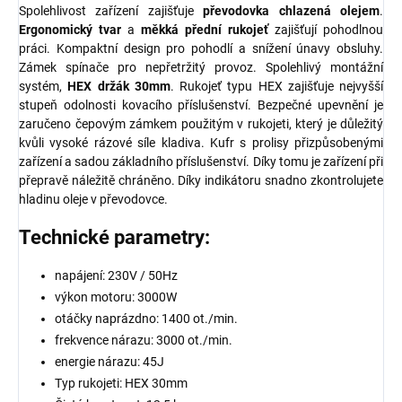
Spolehlivost zařízení zajišťuje
převodovka
chlazená
olejem
.
Ergonomický
tvar
a
měkká
přední
rukojeť
zajišťují pohodlnou
práci. Kompaktní design pro pohodlí a snížení únavy obsluhy.
Zámek spínače pro nepřetržitý provoz. Spolehlivý montážní
systém,
HEX držák 30mm
. Rukojeť typu HEX zajišťuje nejvyšší
stupeň odolnosti kovacího příslušenství. Bezpečné upevnění je
zaručeno čepovým zámkem použitým v rukojeti, který je důležitý
kvůli vysoké rázové síle kladiva. Kufr s prolisy přizpůsobenými
zařízení a sadou základního příslušenství. Díky tomu je zařízení při
přepravě náležitě chráněno. Díky indikátoru snadno zkontrolujete
hladinu oleje v převodovce.
Technické parametry:
napájení: 230V / 50Hz
výkon motoru: 3000W
otáčky naprázdno: 1400 ot./min.
frekvence nárazu: 3000 ot./min.
energie nárazu: 45J
Typ rukojeti: HEX 30mm