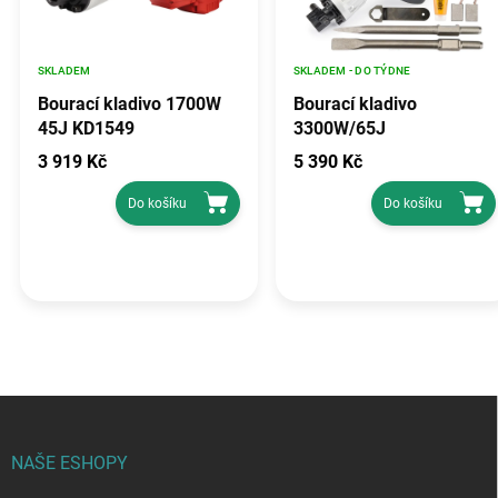
SKLADEM
SKLADEM - DO TÝDNE
Bourací kladivo 1700W
Bourací kladivo
45J KD1549
3300W/65J
3 919 Kč
5 390 Kč
Do košíku
Do košíku
Z
á
p
NAŠE ESHOPY
a