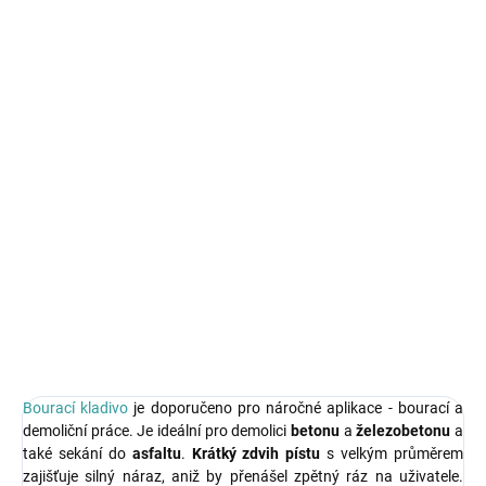
Měrná
SKLADEM - DO TÝDNE
cena:
MŮŽEME
DORUČIT DO:
19.8.2026
MOŽNOSTI
DORUČENÍ
−
+
Přidat do košíku
Bourací kladivo
o výkonu
3000W
s energií nárazu
45J
.
DETAILNÍ INFORMACE
ZEPTAT SE
HLÍDAT
Bourací kladivo
je doporučeno pro náročné aplikace - bourací a
demoliční práce. Je ideální pro demolici
betonu
a
železobetonu
a
také sekání do
asfaltu
.
Krátký zdvih pístu
s velkým průměrem
zajišťuje silný náraz, aniž by přenášel zpětný ráz na uživatele.