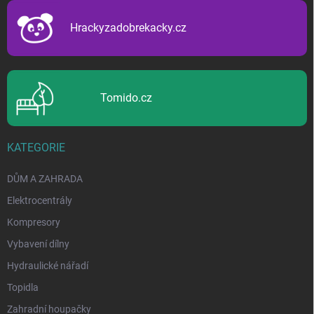
t
í
Hrackyzadobrekacky.cz
Tomido.cz
KATEGORIE
DŮM A ZAHRADA
Elektrocentrály
Kompresory
Vybavení dílny
Hydraulické nářadí
Topidla
Zahradní houpačky