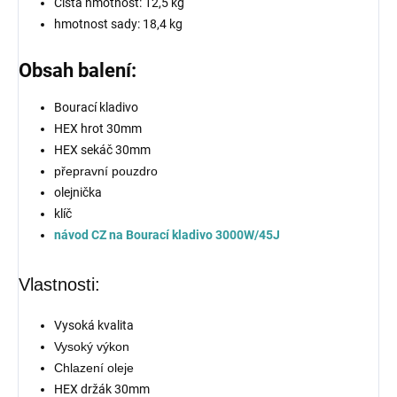
Čistá hmotnost: 12,5 kg
hmotnost sady: 18,4 kg
Obsah balení:
Bourací kladivo
HEX hrot 30mm
HEX sekáč 30mm
přepravní pouzdro
olejnička
klíč
návod CZ na Bourací kladivo 3000W/45J
Vlastnosti:
Vysoká kvalita
Vysoký výkon
Chlazení oleje
HEX držák 30mm