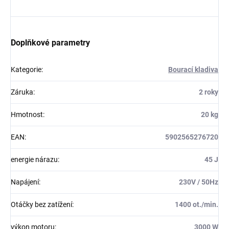
Doplňkové parametry
Kategorie
:
Bourací kladiva
Záruka
:
2 roky
Hmotnost
:
20 kg
EAN
:
5902565276720
energie nárazu
:
45 J
Napájení
:
230V / 50Hz
Otáčky bez zatížení
:
1400 ot./min.
výkon motoru
:
3000 W