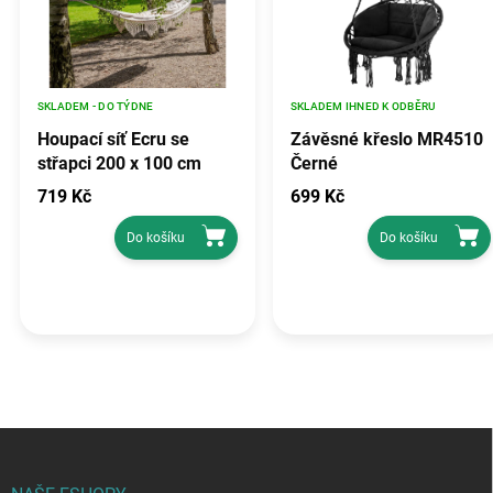
SKLADEM - DO TÝDNE
SKLADEM IHNED K ODBĚRU
Houpací síť Ecru se
Závěsné křeslo MR4510
střapci 200 x 100 cm
Černé
PATIO
719 Kč
699 Kč
Do košíku
Do košíku
Z
á
p