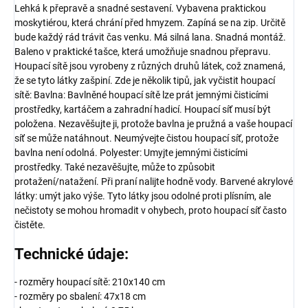
Lehká k přepravě a snadné sestavení. Vybavena praktickou
moskytiérou, která chrání před hmyzem. Zapíná se na zip. Určitě
bude každý rád trávit čas venku. Má silná lana. Snadná montáž.
Baleno v praktické tašce, která umožňuje snadnou přepravu.
Houpací sítě jsou vyrobeny z různých druhů látek, což znamená,
že se tyto látky zašpiní. Zde je několik tipů, jak vyčistit houpací
sítě: Bavlna: Bavlněné houpací sítě lze prát jemnými čisticími
prostředky, kartáčem a zahradní hadicí. Houpací síť musí být
položena. Nezavěšujte ji, protože bavlna je pružná a vaše houpací
síť se může natáhnout. Neumývejte čistou houpací síť, protože
bavlna není odolná. Polyester: Umyjte jemnými čisticími
prostředky. Také nezavěšujte, může to způsobit
protažení/natažení. Při praní nalijte hodně vody. Barvené akrylové
látky: umýt jako výše. Tyto látky jsou odolné proti plísním, ale
nečistoty se mohou hromadit v ohybech, proto houpací síť často
čistěte.
Technické údaje:
- rozměry houpací sítě: 210x140 cm
- rozměry po sbalení: 47x18 cm