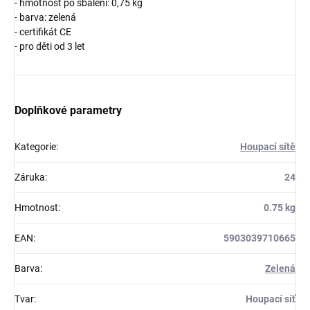
- hmotnost po sbalení: 0,75 kg
- barva: zelená
- certifikát CE
- pro děti od 3 let
Doplňkové parametry
Kategorie
:
Houpací sítě
Záruka
:
24
Hmotnost
:
0.75 kg
EAN
:
5903039710665
Barva
:
Zelená
Tvar
:
Houpací síť