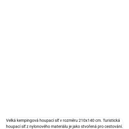
SKLADEM - DO TÝDNE
SKLADEM
Ochranná plachta na
Náhradní díly pro
houpačku Triangular 215
zahradní houpačku 8011
x 143 x 174 cm D031-
pletené sedátko zelené
06CW PATIO (Milano,
2 089 Kč
899 Kč
Parma, Vita, Umbria,
Sevilla)
Do košíku
Do košíku
Velká kempingová houpací síť v rozměru 210x140 cm. Turistická
houpací síť z nylonového materiálu je jako stvořená pro cestování.