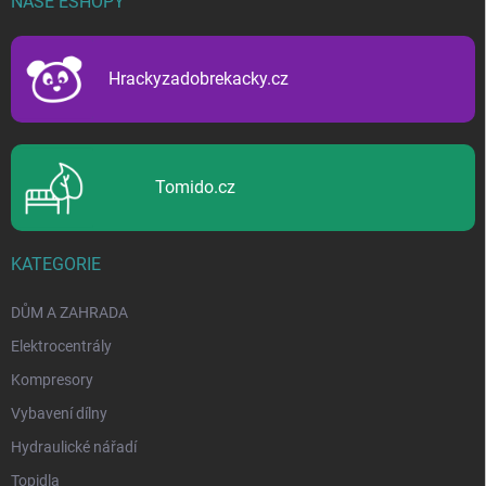
NAŠE ESHOPY
a
t
í
Hrackyzadobrekacky.cz
Tomido.cz
KATEGORIE
DŮM A ZAHRADA
Elektrocentrály
Kompresory
Vybavení dílny
Hydraulické nářadí
Topidla