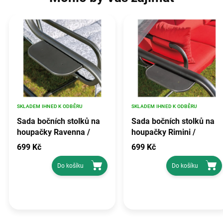
SKLADEM IHNED K ODBĚRU
SKLADEM IHNED K ODBĚRU
Sada bočních stolků na
Sada bočních stolků na
houpačky Ravenna /
houpačky Rimini /
Parma PATIO
Venezia Patio
699 Kč
699 Kč
Do košíku
Do košíku