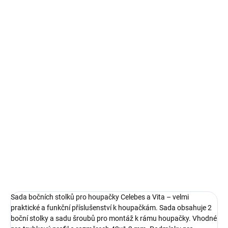
cena:
MŮŽEME
DORUČIT DO:
10.8.2026
MOŽNOSTI
DORUČENÍ
−
+
Přidat do košíku
Sada bočních stolků pro houpačky Celebes a Vita – velmi
praktické a funkční příslušenství k houpačkám
DETAILNÍ INFORMACE
ZEPTAT SE
HLÍDAT
Sada bočních stolků pro houpačky Celebes a Vita – velmi
praktické a funkční příslušenství k houpačkám. Sada obsahuje 2
boční stolky a sadu šroubů pro montáž k rámu houpačky. Vhodné