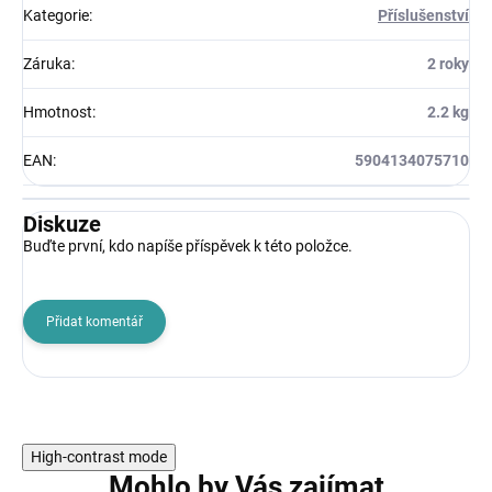
Kategorie
:
Příslušenství
Záruka
:
2 roky
Hmotnost
:
2.2 kg
EAN
:
5904134075710
Diskuze
Buďte první, kdo napíše příspěvek k této položce.
Přidat komentář
High-contrast mode
Mohlo by Vás zajímat