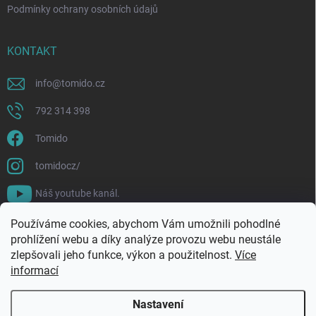
Podmínky ochrany osobních údajů
KONTAKT
info
@
tomido.cz
792 314 398
Tomido
tomidocz/
Náš youtube kanál.
Používáme cookies, abychom Vám umožnili pohodlné
prohlížení webu a díky analýze provozu webu neustále
zlepšovali jeho funkce, výkon a použitelnost.
Více
informací
Nastavení