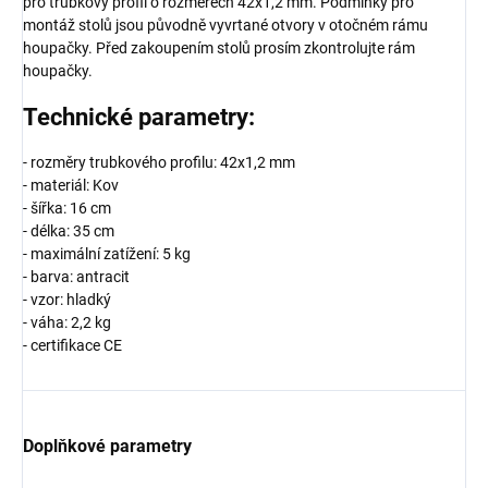
pro trubkový profil o rozměrech 42x1,2 mm. Podmínky pro
montáž stolů jsou původně vyvrtané otvory v otočném rámu
houpačky. Před zakoupením stolů prosím zkontrolujte rám
houpačky.
Technické parametry:
- rozměry trubkového profilu: 42x1,2 mm
- materiál: Kov
- šířka: 16 cm
- délka: 35 cm
- maximální zatížení: 5 kg
- barva: antracit
- vzor: hladký
- váha: 2,2 kg
- certifikace CE
Doplňkové parametry