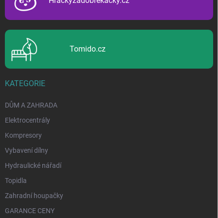
Hrackyzadobrekacky.cz
Tomido.cz
KATEGORIE
DŮM A ZAHRADA
Elektrocentrály
Kompresory
Vybavení dílny
Hydraulické nářadí
Topidla
Zahradní houpačky
GARANCE CENY