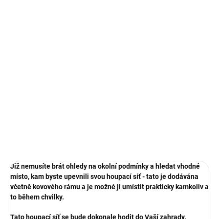
SKLADEM IHNED K ODBĚRU
SKLADEM
Montážní sada pro
Výplet sedáku, náhradní
uchycení do stropu
díl pro zahradní
houpačku 8011, tmavě
369 Kč
modrá
899 Kč
Do košíku
Do košíku
Již nemusíte brát ohledy na okolní podmínky a hledat vhodné
místo, kam byste upevnili svou houpací síť - tato je dodávána
včetně kovového rámu a je možné ji umístit prakticky kamkoliv a
to během chvilky.
Tato houpací síť se bude dokonale hodit do Vaší zahrady.