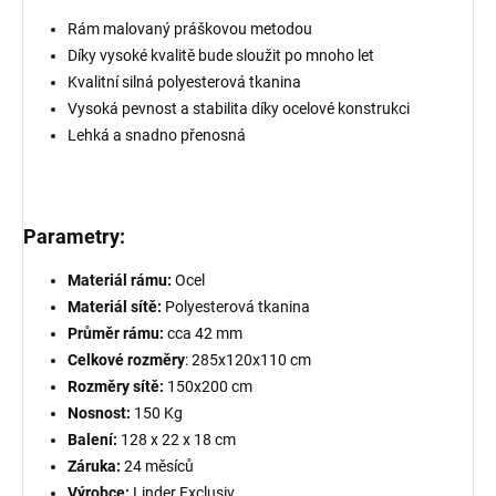
Rám malovaný práškovou metodou
Díky vysoké kvalitě bude sloužit po mnoho let
Kvalitní silná polyesterová tkanina
Vysoká pevnost a stabilita díky ocelové konstrukci
Lehká a snadno přenosná
Parametry:
Materiál rámu:
Ocel
Materiál sítě:
Polyesterová tkanina
Průměr rámu:
cca 42 mm
Celkové rozměry
: 285x120x110 cm
Rozměry sítě:
150x200 cm
Nosnost:
150 Kg
Balení:
128 x 22 x 18 cm
Záruka:
24 měsíců
Výrobce:
Linder Exclusiv