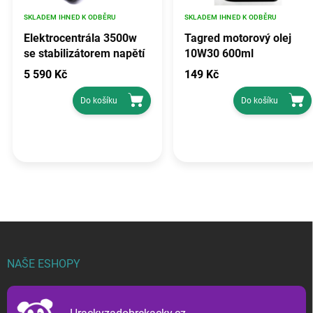
SKLADEM IHNED K ODBĚRU
SKLADEM IHNED K ODBĚRU
Elektrocentrála 3500w
Tagred motorový olej
se stabilizátorem napětí
10W30 600ml
avr, TAGRED TA3500GHX
5 590 Kč
149 Kč
Do košíku
Do košíku
Z
á
p
NAŠE ESHOPY
a
t
í