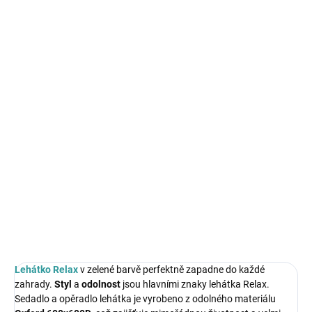
cena:
MŮŽEME
DORUČIT DO:
19.8.2026
MOŽNOSTI
DORUČENÍ
−
+
Přidat do košíku
Lehátko Relax
v zelené barvě perfektně zapadne do každé
zahrady.
DETAILNÍ INFORMACE
ZEPTAT SE
HLÍDAT
Lehátko Relax
v zelené barvě perfektně zapadne do každé
zahrady.
Styl
a
odolnost
jsou hlavními znaky lehátka Relax.
Sedadlo a opěradlo lehátka je vyrobeno z odolného materiálu