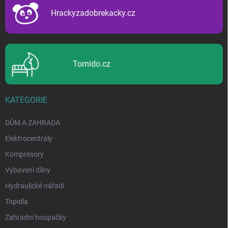
í
Hrackyzadobrekacky.cz
Tomido.cz
KATEGORIE
DŮM A ZAHRADA
Elektrocentrály
Kompresory
Vybavení dílny
Hydraulické nářadí
Topidla
Zahradní houpačky