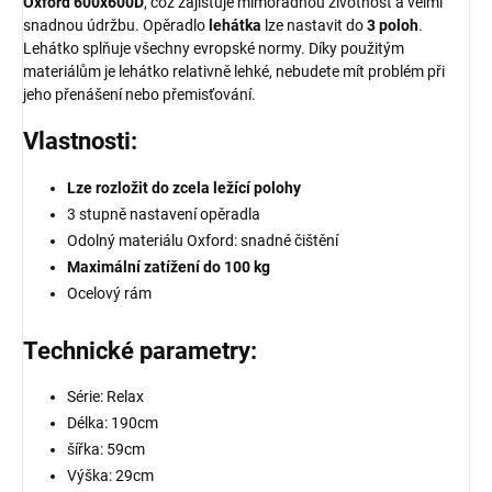
Oxford 600x600D
, což zajišťuje mimořádnou životnost a velmi
snadnou údržbu. Opěradlo
lehátka
lze nastavit do
3 poloh
.
Lehátko splňuje všechny evropské normy. Díky použitým
materiálům je lehátko relativně lehké, nebudete mít problém při
jeho přenášení nebo přemisťování.
Vlastnosti:
Lze rozložit do zcela ležící polohy
3 stupně nastavení opěradla
Odolný materiálu Oxford: snadné čištění
Maximální zatížení do 100 kg
Ocelový rám
Technické parametry:
Série: Relax
Délka: 190cm
šířka: 59cm
Výška: 29cm