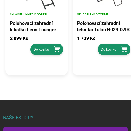
SKLADEM IHNED K ODBĚRU
SKLADEM - DO TÝDNE
Polohovací zahradní
Polohovací zahradní
lehátko Lena Lounger
lehátko Tulon H024-07IB
H024-07PB PATIO
PATIO
2 099 Kč
1 739 Kč
Do košíku
Do košíku
Z
á
p
NAŠE ESHOPY
a
t