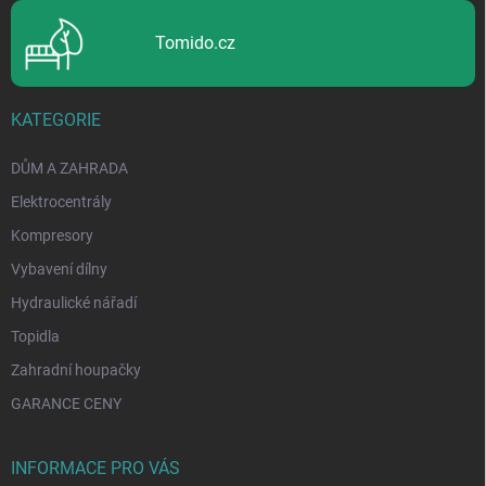
p
i
Tomido.cz
s
u
KATEGORIE
DŮM A ZAHRADA
Elektrocentrály
Kompresory
Vybavení dílny
Hydraulické nářadí
Topidla
Zahradní houpačky
GARANCE CENY
INFORMACE PRO VÁS