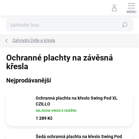
Přejít
na
obsah
Hledat
Zahradní židle a křesla
Ochranné plachty na závěsná
křesla
Nejprodávanější
Ochranná plachta na křeslo Swing Pod XL
CZILLO
SKLADEM IHNED K ODBĚRU
1 289 Kč
Šedá ochranná plachta na křeslo Swing Pod