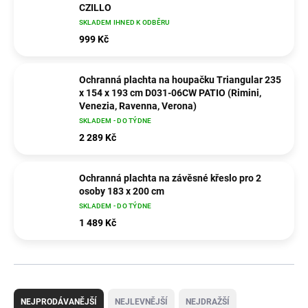
CZILLO
SKLADEM IHNED K ODBĚRU
999 Kč
Ochranná plachta na houpačku Triangular 235
x 154 x 193 cm D031-06CW PATIO (Rimini,
Venezia, Ravenna, Verona)
SKLADEM - DO TÝDNE
2 289 Kč
Ochranná plachta na závěsné křeslo pro 2
osoby 183 x 200 cm
SKLADEM - DO TÝDNE
1 489 Kč
Ř
a
NEJPRODÁVANĚJŠÍ
NEJLEVNĚJŠÍ
NEJDRAŽŠÍ