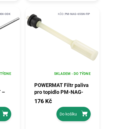
KN-ODK
KÓD:
PM-NAG-65SN-FIP
 TÝDNE
SKLADEM - DO TÝDNE
POWERMAT Filtr paliva
 –
pro topidlo PM-NAG-
65SN-FIP
176 Kč
Do košíku