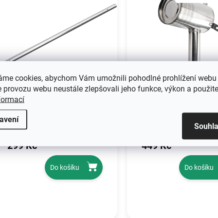
áme cookies, abychom Vám umožnili pohodlné prohlížení webu 
 provozu webu neustále zlepšovali jeho funkce, výkon a použite
formací
SKLADEM - DO TÝDNE
SKLADEM - DO
Osa pro spalovací
HOŘÁK PRO PLYN
avení
Souhl
topidlo POWERMAT –
OHŘÍVAČ PM-NAG
PM-NAG-40SKN
65GN-PLG
299 Kč
449 Kč
Do košíku
Do košíku