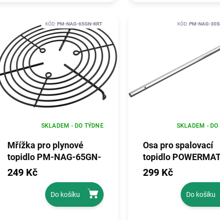
KÓD:
PM-NAG-65GN-KRT
KÓD:
PM-NAG-30S
SKLADEM - DO TÝDNE
SKLADEM - DO
Mřížka pro plynové
Osa pro spalovací
topidlo PM-NAG-65GN-
topidlo POWERMAT
KRT
PM-NAG-30SKN
249 Kč
299 Kč
Do košíku
Do košíku