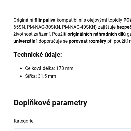
Originální
filtr paliva
kompatibilní s olejovými topidly
PO
65SN, PM-NAG-30SKN, PM-NAG-40SKN) zajišťuje
bezpeč
životnost zařízení. Použití
originálních náhradních dílů
ga
univerzální
, doporučuje se
porovnat rozměry
při použití 
Technické údaje:
Celková délka: 173 mm
Šířka: 31,5 mm
Doplňkové parametry
Kategorie
: