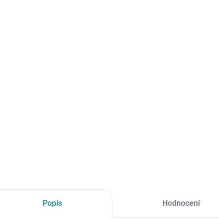
cena:
MŮŽE
DO:
18.8.
MOŽNO
−
Paliv
a spol
DETAI
Popis
Hodnocení