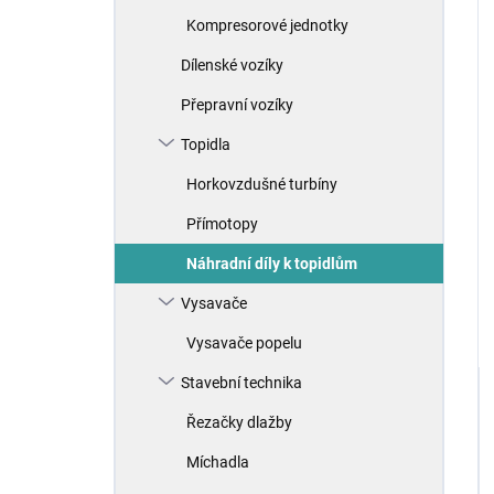
Kompresorové jednotky
Dílenské vozíky
Přepravní vozíky
Topidla
Horkovzdušné turbíny
Přímotopy
Náhradní díly k topidlům
Vysavače
Vysavače popelu
Stavební technika
Řezačky dlažby
Míchadla