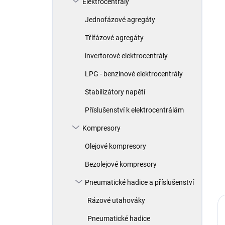
Elektrocentrály
í
p
Jednofázové agregáty
a
n
Třífázové agregáty
e
invertorové elektrocentrály
l
LPG - benzínové elektrocentrály
Stabilizátory napětí
Příslušenství k elektrocentrálám
Kompresory
Olejové kompresory
Bezolejové kompresory
Pneumatické hadice a příslušenství
Rázové utahováky
Pneumatické hadice