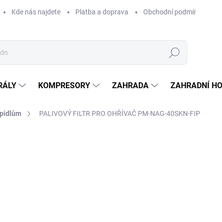
Kde nás najdete
Platba a doprava
Obchodní podmínky
Hledat
RÁLY
KOMPRESORY
ZAHRADA
ZAHRADNÍ H
opidlům
PALIVOVÝ FILTR PRO OHŘÍVAČ PM-NAG-40SKN-FIP
Neohodnoceno
Podrobnosti hodnocení
ZNAČKA:
POWERMAT
23
198 
Měrná
SKLA