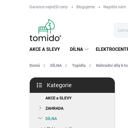
Přejít
Garance nejnižší ceny
Blogujeme
Napište nám
na
obsah
AKCE A SLEVY
DÍLNA
ELEKTROCENT
Domů
DÍLNA
Topidla
Náhradní díly k t
P
Kategorie
o
Přeskočit
s
kategorie
t
AKCE a SLEVY
r
ZAHRADA
a
n
DÍLNA
n