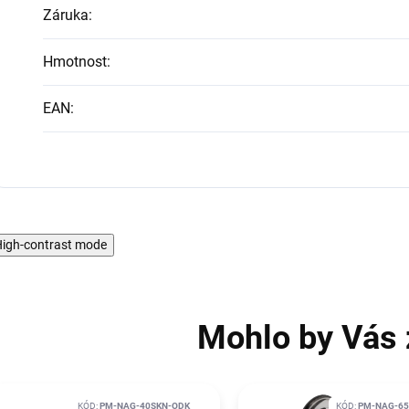
Záruka
:
Hmotnost
:
EAN
:
igh-contrast mode
Mohlo by Vás 
KÓD:
PM-NAG-40SKN-ODK
KÓD:
PM-NAG-65