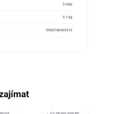
2 roky
0.1 kg
5900748403413
zajímat
GN-PLG
KÓD:
PM-NAG-45GN-KRT