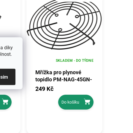
a díky
lnost.
 TÝDNE
SKLADEM - DO TÝDNE
OVÝ
Mřížka pro plynové
asím
-
topidlo PM-NAG-45GN-
KRT
249 Kč
Do košíku