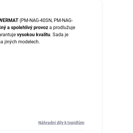
WERMAT
(PM-NAG-40SN, PM-NAG-
ný a spolehlivý provoz
a prodlužuje
rantuje
vysokou kvalitu
. Sada je
na jiných modelech.
Náhradní díly k topidlům