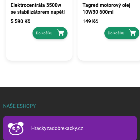
Elektrocentrála 3500w
Tagred motorový olej
se stabilizátorem napětí
10W30 600ml
avr, TAGRED TA3500GHX
5 590 Kč
149 Kč
Do košíku
Do košíku
Z
á
p
NAŠE ESHOPY
a
t
í
Hrackyzadobrekacky.cz