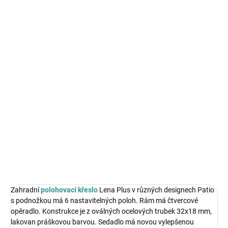
SKLADEM IHNED K ODBĚRU
SKLADEM - DO TÝDNE
Šedá ochranná plachta
Ochranná plachta na
na křeslo Swing Pod
závěsné křeslo pro 2
CZILLO
osoby 183 x 200 cm
999 Kč
1 489 Kč
Do košíku
Do košíku
Zahradní
polohovací křeslo
Lena Plus v různých designech Patio
s podnožkou má 6 nastavitelných poloh. Rám má čtvercové
opěradlo. Konstrukce je z oválných ocelových trubek 32x18 mm,
lakovan práškovou barvou. Sedadlo má novou vylepšenou