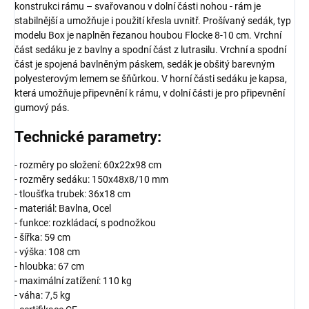
konstrukci rámu – svařovanou v dolní části nohou - rám je
stabilnější a umožňuje i použití křesla uvnitř. Prošívaný sedák, typ
modelu Box je naplněn řezanou houbou Flocke 8-10 cm. Vrchní
část sedáku je z bavlny a spodní část z lutrasilu. Vrchní a spodní
část je spojená bavlněným páskem, sedák je obšitý barevným
polyesterovým lemem se šňůrkou. V horní části sedáku je kapsa,
která umožňuje připevnění k rámu, v dolní části je pro připevnění
gumový pás.
Technické parametry:
- rozměry po složení: 60x22x98 cm
- rozměry sedáku: 150x48x8/10 mm
- tloušťka trubek: 36x18 cm
- materiál: Bavlna, Ocel
- funkce: rozkládací, s podnožkou
- šířka: 59 cm
- výška: 108 cm
- hloubka: 67 cm
- maximální zatížení: 110 kg
- váha: 7,5 kg