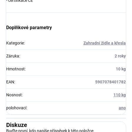
- certifikace CE
Doplňkové parametry
Kategorie
:
Zahradní židle a křesla
Záruka
:
2 roky
Hmotnost
:
10 kg
EAN
:
5907078401782
Nosnost
:
110 kg
polohovací
:
ano
Diskuze
Buďte první, kdo napíše příspěvek k této položce.