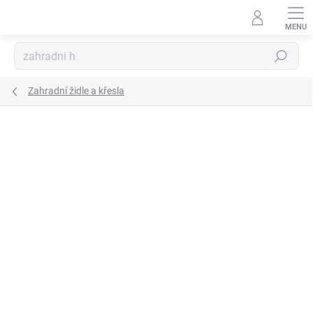
Přejít
na
obsah
Hledat
Zahradní židle a křesla
Podrobnosti hodnocení
Neohodnoceno
ZNAČKA:
PATIO