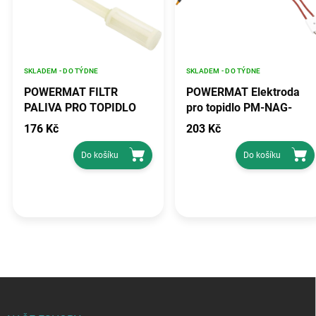
SKLADEM - DO TÝDNE
SKLADEM - DO TÝDNE
POWERMAT FILTR
POWERMAT Elektroda
PALIVA PRO TOPIDLO
pro topidlo PM-NAG-
PM-NAG-40SN-FIP
65SN-ELN
176 Kč
203 Kč
Do košíku
Do košíku
Z
á
p