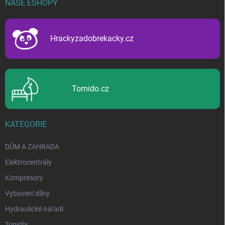
NAŠE ESHOPY
a
t
í
Hrackyzadobrekacky.cz
Tomido.cz
KATEGORIE
DŮM A ZAHRADA
Elektrocentrály
Kompresory
Vybavení dílny
Hydraulické nářadí
Topidla