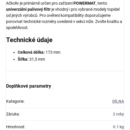
Ačkoliv je primárně určen pro zařízení
POWERMAT
, tento
univerzální palivový filtr
je vhodný i pro vybrané modely topidel
od jiných výrobců. Pro ověření kompatibility doporučujeme
porovnat technické rozměry uvedené v sekci níže. Zvolte kvalitu a
spolehlivost.
Technické údaje
Celková délka:
173 mm
Šířka:
31,5 mm
Doplňkové parametry
Kategorie
:
DÍLNA
Záruka
:
2 roky
Hmotnost
:
0.1 kg