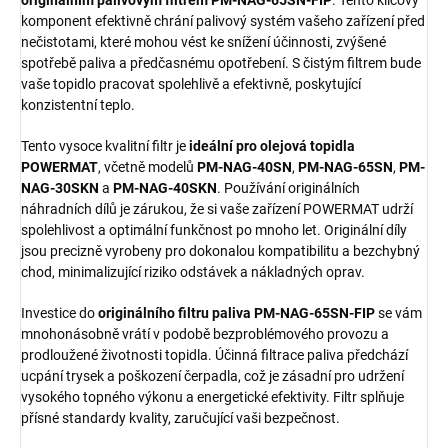
originálním palivovým filtrem PM-NAG-65SN-FIP
. Tento klíčový
komponent efektivně chrání palivový systém vašeho zařízení před
nečistotami, které mohou vést ke snížení účinnosti, zvýšené
spotřebě paliva a předčasnému opotřebení. S čistým filtrem bude
vaše topidlo pracovat spolehlivě a efektivně, poskytující
konzistentní teplo.
Tento vysoce kvalitní filtr je
ideální pro olejová topidla
POWERMAT
, včetně modelů
PM-NAG-40SN
,
PM-NAG-65SN
,
PM-
NAG-30SKN
a
PM-NAG-40SKN
. Používání originálních
náhradních dílů je zárukou, že si vaše zařízení POWERMAT udrží
spolehlivost a optimální funkčnost po mnoho let. Originální díly
jsou precizně vyrobeny pro dokonalou kompatibilitu a bezchybný
chod, minimalizující riziko odstávek a nákladných oprav.
Investice do
originálního filtru paliva PM-NAG-65SN-FIP
se vám
mnohonásobně vrátí v podobě bezproblémového provozu a
prodloužené životnosti topidla. Účinná filtrace paliva předchází
ucpání trysek a poškození čerpadla, což je zásadní pro udržení
vysokého topného výkonu a energetické efektivity. Filtr splňuje
přísné standardy kvality, zaručující vaši bezpečnost.