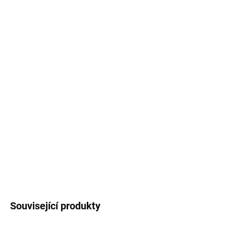
cena:
MŮŽEME
DORUČIT DO:
11.8.2026
MOŽNOSTI
DORUČENÍ
−
+
Přidat do košíku
Praktický organizér na rám houpačky či křesla z béžově šedého
laminovaného polyesteru, voděodolný a snadno montovatelný
pomocí suchých zipů.
DETAILNÍ INFORMACE
ZEPTAT SE
HLÍDAT
Související produkty