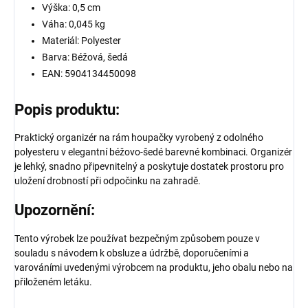
Výška: 0,5 cm
Váha: 0,045 kg
Materiál: Polyester
Barva: Béžová, šedá
EAN: 5904134450098
Popis produktu:
Praktický organizér na rám houpačky vyrobený z odolného
polyesteru v elegantní béžovo-šedé barevné kombinaci. Organizér
je lehký, snadno připevnitelný a poskytuje dostatek prostoru pro
uložení drobností při odpočinku na zahradě.
Upozornění:
Tento výrobek lze používat bezpečným způsobem pouze v
souladu s návodem k obsluze a údržbě, doporučeními a
varováními uvedenými výrobcem na produktu, jeho obalu nebo na
přiloženém letáku.