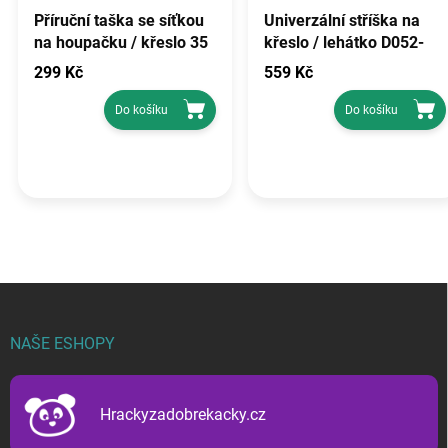
Příruční taška se síťkou
Univerzální stříška na
na houpačku / křeslo 35
křeslo / lehátko D052-
x 35 cm D031-35CW
16CW PATIO
299 Kč
559 Kč
PATIO
Do košíku
Do košíku
Z
á
p
NAŠE ESHOPY
a
t
í
Hrackyzadobrekacky.cz