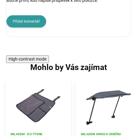
Buďte první, kdo napíše příspěvek k této položce.
Přidat komentář
High-contrast mode
Mohlo by Vás zajímat
SKLADEM - DO TÝDNE
SKLADEM IHNED K ODBĚRU