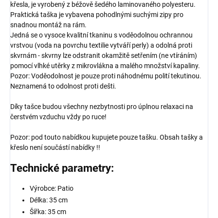
křesla, je vyrobený z béžově šedého laminovaného polyesteru.
Praktická taška je vybavena pohodlnými suchými zipy pro
snadnou montáž na rám.
Jedná se o vysoce kvalitní tkaninu s voděodolnou ochrannou
vrstvou (voda na povrchu textilie vytváří perly) a odolná proti
skvrnám - skvrny lze odstranit okamžitě setřením (ne vtíráním)
pomocí vlhké utěrky z mikrovlákna a malého množství kapaliny.
Pozor: Voděodolnost je pouze proti náhodnému polití tekutinou.
Neznamená to odolnost proti dešti.
Díky tašce budou všechny nezbytnosti pro úplnou relaxaci na
čerstvém vzduchu vždy po ruce!
Pozor: pod touto nabídkou kupujete pouze tašku. Obsah tašky a
křeslo není součástí nabídky !!
Technické parametry:
Výrobce: Patio
Délka: 35 cm
Šířka: 35 cm