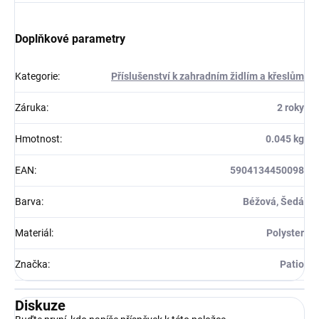
Doplňkové parametry
Kategorie
:
Příslušenství k zahradním židlím a křeslům
Záruka
:
2 roky
Hmotnost
:
0.045 kg
EAN
:
5904134450098
Barva
:
Béžová, Šedá
Materiál
:
Polyster
Značka
:
Patio
Diskuze