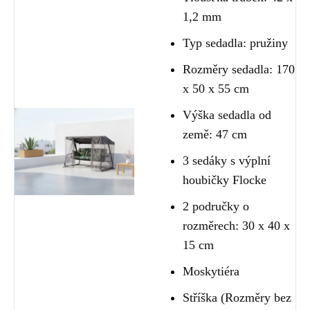
1,2 mm
Typ sedadla: pružiny
Rozměry sedadla: 170
x 50 x 55 cm
Výška sedadla od
země: 47 cm
3 sedáky s výplní
houbičky Flocke
2 područky o
rozměrech: 30 x 40 x
15 cm
Moskytiéra
Stříška (Rozměry bez