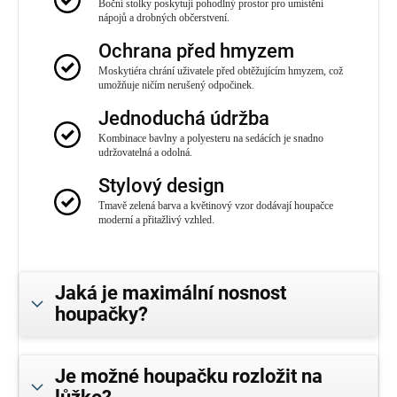
Boční stolky poskytují pohodlný prostor pro umístění
nápojů a drobných občerstvení.
Ochrana před hmyzem
Moskytiéra chrání uživatele před obtěžujícím hmyzem, což
umožňuje ničím nerušený odpočinek.
Jednoduchá údržba
Kombinace bavlny a polyesteru na sedácích je snadno
udržovatelná a odolná.
Stylový design
Tmavě zelená barva a květinový vzor dodávají houpačce
moderní a přitažlivý vzhled.
Jaká je maximální nosnost
houpačky?
Je možné houpačku rozložit na