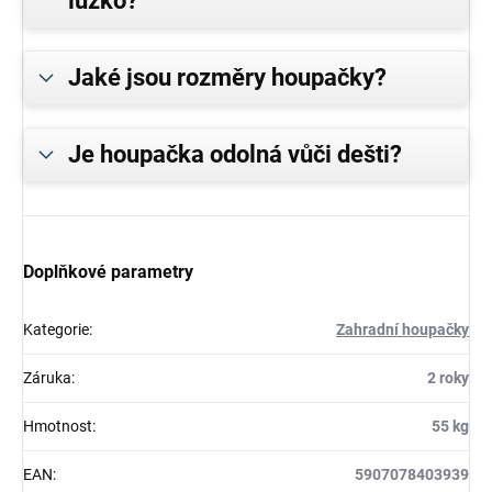
lůžko?
Jaké jsou rozměry houpačky?
Je houpačka odolná vůči dešti?
Doplňkové parametry
Kategorie
:
Zahradní houpačky
Záruka
:
2 roky
Hmotnost
:
55 kg
EAN
:
5907078403939