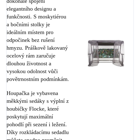
dokonalé spojení
elegantního designu a
funkčnosti. S moskytiérou
a bočními stolky je
ideálním místem pro
odpočinek bez rušení
hmyzu. Práškově lakovaný
ocelový rám zaručuje
dlouhou životnost a
vysokou odolnost vůči
povětrnostním podmínkám.
Houpačka je vybavena
měkkými sedáky s výplní z
houbičky Flocke, které
poskytují maximální
pohodlí při sezení i ležení.
Díky rozkládacímu sedadlu
můžete snadno proměnit