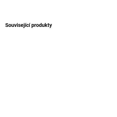
ZEPTAT SE
HLÍDAT
Související produkty
SKLADEM - DO TÝDNE
SKLADEM - DO TÝDNE
Sada sedáků na
Sedák na křeslo Royal /
houpačku Celebes 168
Lena Plus 8/10 H024-
cm H041-06PB PATIO
07PB PATIO
1 989 Kč
619 Kč
Do košíku
Do košíku