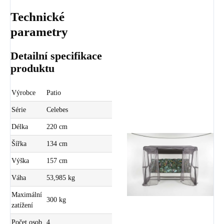
Technické
parametry
Detailní specifikace
produktu
Výrobce
Patio
Série
Celebes
Délka
220 cm
Šířka
134 cm
Výška
157 cm
Váha
53,985 kg
Maximální
300 kg
zatížení
Počet osob
4