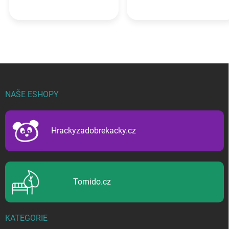
Z
á
p
NAŠE ESHOPY
a
t
í
Hrackyzadobrekacky.cz
Tomido.cz
KATEGORIE