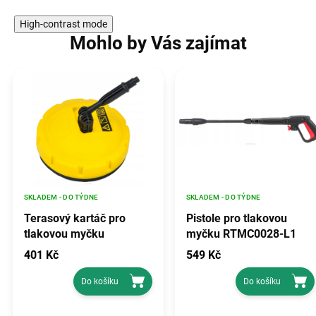
High-contrast mode
Mohlo by Vás zajímat
SKLADEM - DO TÝDNE
SKLADEM - DO TÝDNE
Terasový kartáč pro
Pistole pro tlakovou
tlakovou myčku
myčku RTMC0028-L1
RTMC0028-SP1
401 Kč
549 Kč
Do košíku
Do košíku