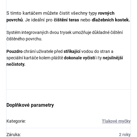
S tímto kartáčem můžete čistit všechny typy
rovných
povrchů
. Je ideální pro
čištění teras
nebo
dlažebních kostek.
Systém integrovaných dvou trysek umožňuje důkladné čištění
čištěného povrchu.
Pouzdro
chrání uživatele před
stříkající
vodou do stran a
speciální kartáče kolem pláště
dokonale
vyčistí
i ty
nejsilnější
nečistoty.
Doplňkové parametry
Kategorie
:
Tlakové myčky
Záruka
:
2 roky