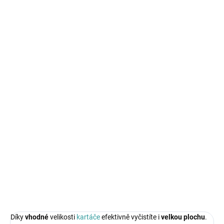
SKLADEM - DO TÝDNE
SKLADEM - DO TÝDNE
Tlaková hadice pro
Pistole pro tlakovou
vysokotlaký čistič
myčku RTMC0028-L1
RTMC0029-W1 5m
549 Kč
401 Kč
Do košíku
Do košíku
Díky
vhodné
velikosti
kartáče
efektivně vyčistíte i
velkou plochu
.