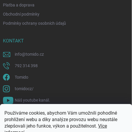
Platba a doprava
Obchodní podmínky
Podmínky ochrany osobních údajů
KONTAKT
info
@
tomido.cz
792 314 398
Tomido
tomidocz/
Náš youtube kanál.
Používáme cookies, abychom Vám umožnili pohodlné
prohlížení webu a díky analýze provozu webu neustále
zlepšovali jeho funkce, výkon a použitelnost.
Více