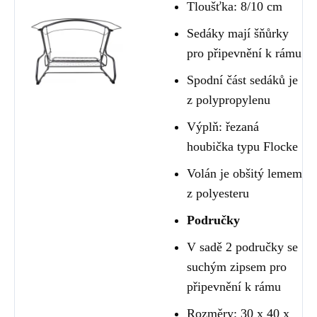
Tloušťka: 8/10 cm
Sedáky mají šňůrky
pro připevnění k rámu
Spodní část sedáků je
z polypropylenu
Výplň: řezaná
houbička typu Flocke
Volán je obšitý lemem
z polyesteru
Područky
V sadě 2 područky se
suchým zipsem pro
připevnění k rámu
Rozměry: 30 x 40 x