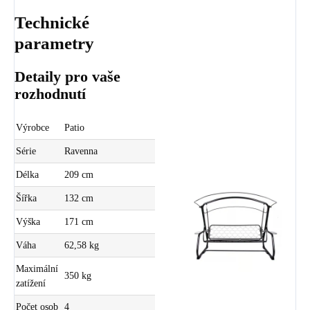
Technické
parametry
Detaily pro vaše
rozhodnutí
Výrobce
Patio
Série
Ravenna
Délka
209 cm
Šířka
132 cm
Výška
171 cm
Váha
62,58 kg
Maximální
350 kg
zatížení
Počet osob
4