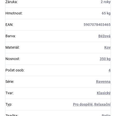
Záruka
:
2 roky
Hmotnost
:
65 kg
EAN
:
5907078403465
Barva
:
Béžová
Materiál
:
Kov
Nosnost
:
350 kg
Počet osob
:
4
Série
:
Ravenna
Tvar
:
Klasický
Typ
:
Pro dospělé
,
Relaxační
Značka
:
Patio