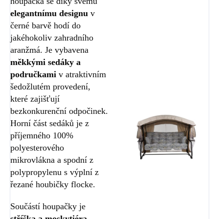
houpačka se díky svému
elegantnímu designu
v
černé barvě hodí do
jakéhokoliv zahradního
aranžmá. Je vybavena
měkkými sedáky a
područkami
v atraktivním
šedožlutém provedení,
které zajišťují
bezkonkurenční odpočinek.
Horní část sedáků je z
příjemného 100%
polyesterového
mikrovlákna a spodní z
polypropylenu s výplní z
řezané houbičky flocke.
Součástí houpačky je
stříška a moskytiéra