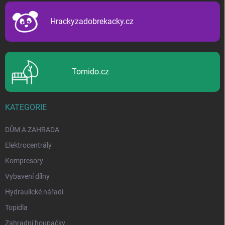
t
í
Hrackyzadobrekacky.cz
Tomido.cz
KATEGORIE
DŮM A ZAHRADA
Elektrocentrály
Kompresory
Vybavení dílny
Hydraulické nářadí
Topidla
Zahradní houpačky