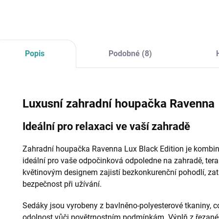
06IB PATIO
06PB PATIO
Popis
Podobné (8)
Luxusní zahradní houpačka Ravenna
Ideální pro relaxaci ve vaší zahradě
Zahradní houpačka Ravenna Lux Black Edition je kombi
ideální pro vaše odpočinková odpoledne na zahradě, tera
květinovým designem zajistí bezkonkurenční pohodlí, z
bezpečnost při užívání.
Sedáky jsou vyrobeny z bavlněno-polyesterové tkaniny, co
odolnost vůči povětrnostním podmínkám. Výplň z řezané 