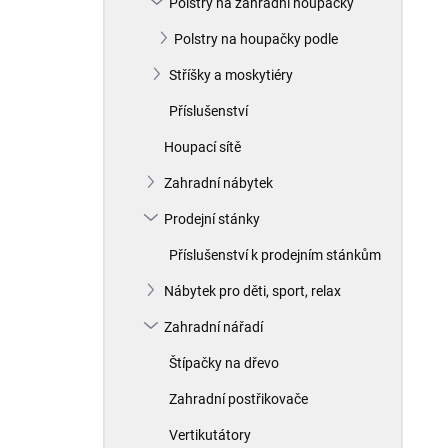
Polstry na zahradní houpačky
í
p
Polstry na houpačky podle
a
n
Stříšky a moskytiéry
e
Příslušenství
l
Houpací sítě
Zahradní nábytek
Prodejní stánky
Příslušenství k prodejním stánkům
Nábytek pro děti, sport, relax
Zahradní nářadí
Štípačky na dřevo
Zahradní postřikovače
Vertikutátory