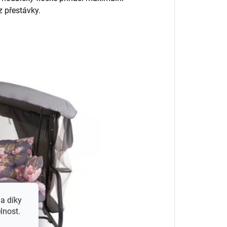
z přestávky.
a díky
lnost.