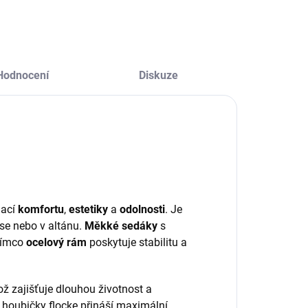
Hodnocení
Diskuze
nací
komfortu
,
estetiky
a
odolnosti
. Je
se nebo v altánu.
Měkké sedáky
s
atímco
ocelový rám
poskytuje stabilitu a
ž zajišťuje dlouhou životnost a
houbičky flocke přináší maximální