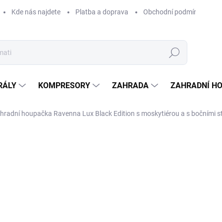
Kde nás najdete
Platba a doprava
Obchodní podmínky
Hledat
RÁLY
KOMPRESORY
ZAHRADA
ZAHRADNÍ H
hradní houpačka Ravenna Lux Black Edition s moskytiérou a s bočními 
Neohodnoceno
Podrobnosti hodnocení
ZNAČKA:
PATIO
16
13 3