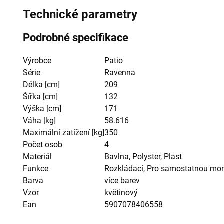
Technické parametry
Podrobné specifikace
Výrobce
Patio
Série
Ravenna
Délka [cm]
209
Šířka [cm]
132
Výška [cm]
171
Váha [kg]
58.616
Maximální zatížení [kg]
350
Počet osob
4
Materiál
Bavlna, Polyster, Plast
Funkce
Rozkládací, Pro samostatnou mo
Barva
více barev
Vzor
květinový
Ean
5907078406558