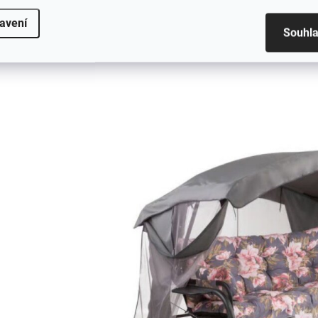
avení
Souhl