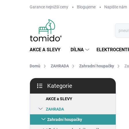
Přejít
Garance nejnižší ceny
Blogujeme
Napište nám
na
obsah
AKCE A SLEVY
DÍLNA
ELEKTROCENT
Domů
ZAHRADA
Zahradní houpačky
Za
P
Kategorie
o
Přeskočit
s
kategorie
t
AKCE a SLEVY
r
ZAHRADA
a
n
Zahradní houpačky
n