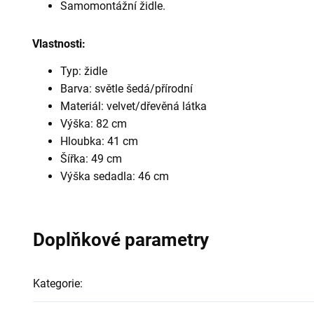
Samomontážní židle.
Vlastnosti:
Typ: židle
Barva: světle šedá/přírodní
Materiál: velvet/dřevěná látka
Výška: 82 cm
Hloubka: 41 cm
Šířka: 49 cm
Výška sedadla: 46 cm
Doplňkové parametry
Kategorie
: