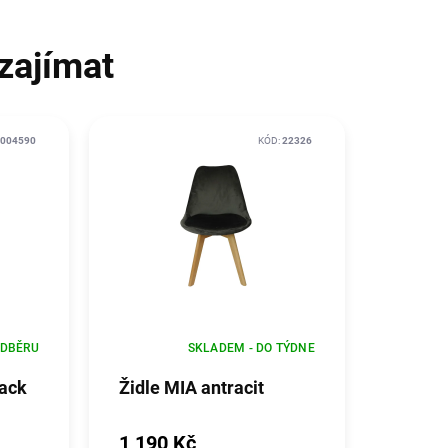
zajímat
004590
KÓD:
22326
ODBĚRU
SKLADEM - DO TÝDNE
lack
Židle MIA antracit
1 190 Kč