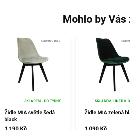
Mohlo by Vás 
KÓD:
0004589
KÓD:
0
SKLADEM - DO TÝDNE
SKLADEM IHNED K 
Židle MIA světle šedá
Židle MIA zelená b
black
1 190 Kč
1 090 Kč