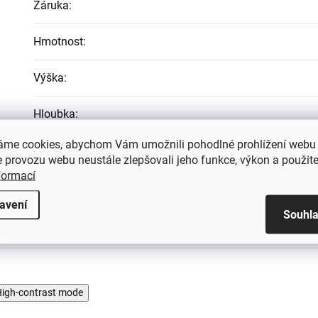
Záruka
:
Hmotnost
:
Výška
:
Hloubka
:
áme cookies, abychom Vám umožnili pohodlné prohlížení webu 
Šířka
:
 provozu webu neustále zlepšovali jeho funkce, výkon a použite
formací
Výška sedadla
:
avení
Souhl
igh-contrast mode