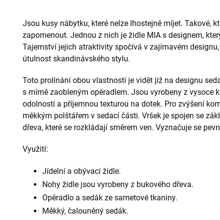
Jsou kusy nábytku, které nelze lhostejně míjet. Takové, 
zapomenout. Jednou z nich je židle MIA s designem, který
Tajemství jejich atraktivity spočívá v zajímavém designu
útulnost skandinávského stylu.
Toto prolínání obou vlastností je vidět již na designu se
s mírně zaobleným opěradlem. Jsou vyrobeny z vysoce kva
odolností a příjemnou texturou na dotek. Pro zvýšení kom
měkkým polštářem v sedací části. Vršek je spojen se z
dřeva, které se rozkládají směrem ven. Vyznačuje se pevno
Využití:
Jídelní a obývací židle.
Nohy židle jsou vyrobeny z bukového dřeva.
Opěradlo a sedák ze sametové tkaniny.
Měkký, čalouněný sedák.