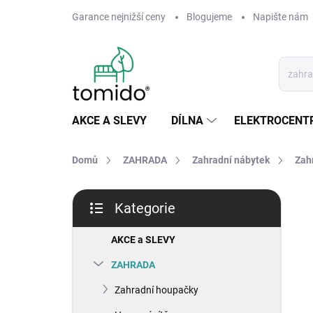
Přejít
Garance nejnižší ceny
Blogujeme
Napište nám
na
obsah
AKCE A SLEVY
DÍLNA
ELEKTROCENT
Domů
ZAHRADA
Zahradní nábytek
Zahr
P
Kategorie
o
Přeskočit
s
kategorie
t
AKCE a SLEVY
r
ZAHRADA
a
n
Zahradní houpačky
n