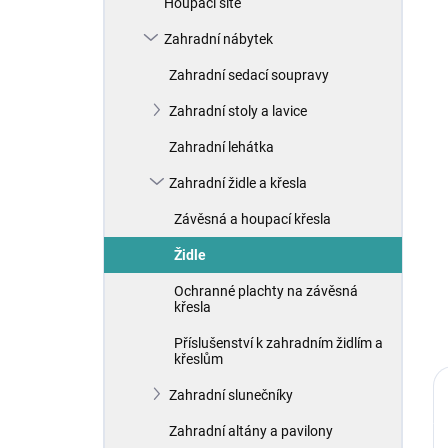
Houpací sítě
í
p
Zahradní nábytek
a
n
Zahradní sedací soupravy
e
Zahradní stoly a lavice
l
Zahradní lehátka
Zahradní židle a křesla
Závěsná a houpací křesla
Židle
Ochranné plachty na závěsná
křesla
Příslušenství k zahradním židlím a
křeslům
Zahradní slunečníky
Zahradní altány a pavilony