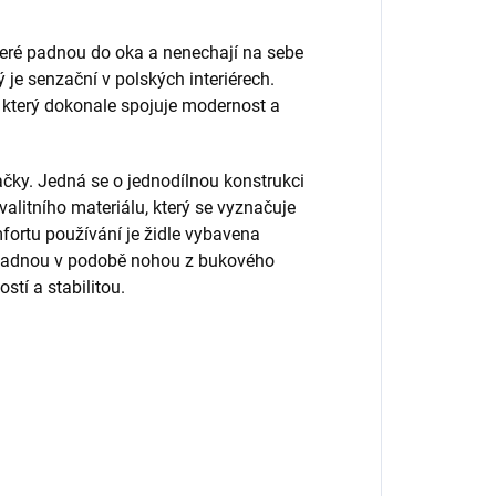
které padnou do oka a nenechají na sebe
 je senzační v polských interiérech.
, který dokonale spojuje modernost a
dačky. Jedná se o jednodílnou konstrukci
litního materiálu, který se vyznačuje
fortu používání je židle vybavena
ákladnou v podobě nohou z bukového
stí a stabilitou.