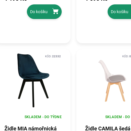
Do košíku
Do košíku
KÓD:
22332
KÓD:
0
SKLADEM - DO TÝDNE
SKLADEM - DO
Židle MIA námořnická
Židle CAMILA šedá