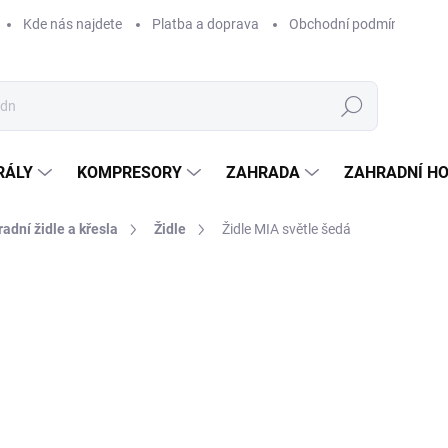
Kde nás najdete
Platba a doprava
Obchodní podmínky
Hledat
RÁLY
KOMPRESORY
ZAHRADA
ZAHRADNÍ H
adní židle a křesla
Židle
Židle MIA světle šedá
Neohodnoceno
Podrobnosti hodnocení
ZNAČKA:
TOMIDO
1 
983 
Měrná
SKLA