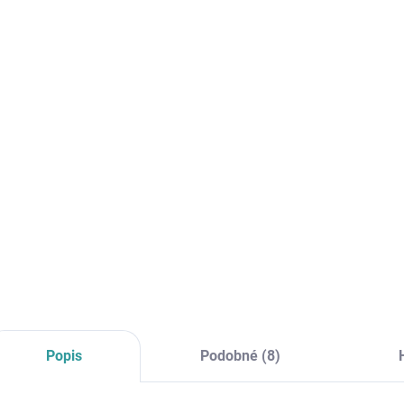
cena:
MŮŽE
DO:
17.8.
MOŽNO
−
Funkč
DETAI
Popis
Podobné (8)