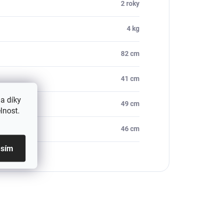
2 roky
4 kg
82 cm
41 cm
a díky
49 cm
lnost.
46 cm
asím