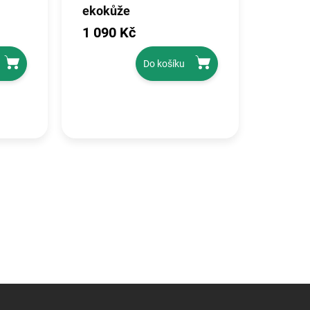
ekokůže
1 090 Kč
Do košíku