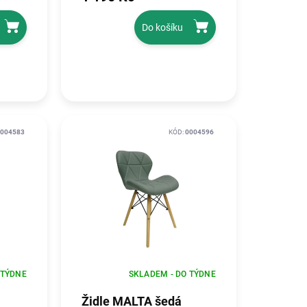
Do košíku
004583
KÓD:
0004596
 TÝDNE
SKLADEM - DO TÝDNE
Židle MALTA šedá