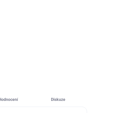
ME DORUČIT
2026
STI DORUČENÍ
+
Přidat do košíku
ní židle MIA s moderním designem.
LNÍ INFORMACE
ZEPTAT SE
HLÍDAT
Hodnocení
Diskuze