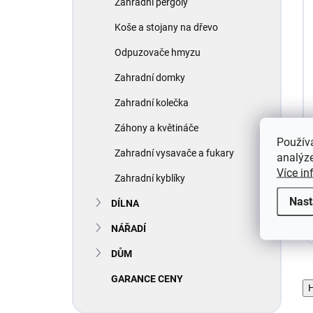
Zahradní pergoly
Koše a stojany na dřevo
Odpuzovače hmyzu
Zahradní domky
Zahradní kolečka
Záhony a květináče
Použív
Zahradní vysavače a fukary
analýze
Více in
Zahradní kyblíky
Nast
DÍLNA
NÁŘADÍ
DŮM
GARANCE CENY
H