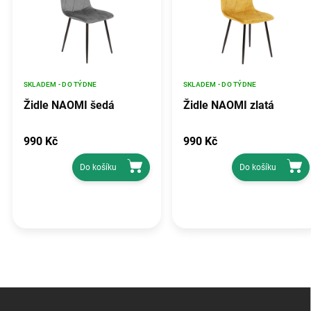
SKLADEM - DO TÝDNE
SKLADEM - DO TÝDNE
Židle NAOMI šedá
Židle NAOMI zlatá
990 Kč
990 Kč
Do košíku
Do košíku
Z
á