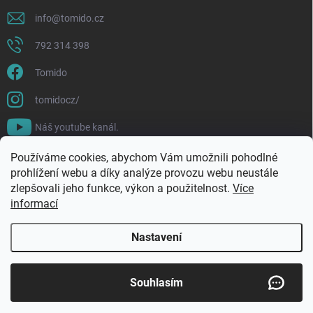
info
@
tomido.cz
792 314 398
Tomido
tomidocz/
Náš youtube kanál.
Používáme cookies, abychom Vám umožnili pohodlné
prohlížení webu a díky analýze provozu webu neustále
zlepšovali jeho funkce, výkon a použitelnost.
Více
informací
Nastavení
Copyright 2026
Tomido
. Všechna práva vyhrazena.
Souhlasím
Vytvořil Shoptet