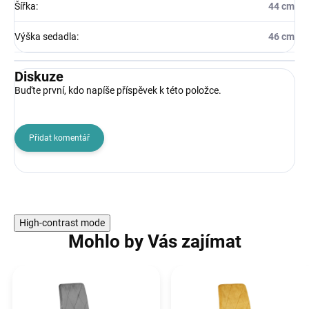
Šířka
:
44 cm
Výška sedadla
:
46 cm
Diskuze
Buďte první, kdo napíše příspěvek k této položce.
Přidat komentář
High-contrast mode
Mohlo by Vás zajímat