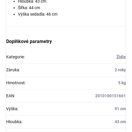
Hloubka: 43 cm
Šířka: 44 cm
Výška sedadla: 46 cm
Doplňkové parametry
Kategorie
:
Židle
Záruka
:
2 roky
Hmotnost
:
5 kg
EAN
:
2010100151661
Výška
:
91 cm
Hloubka
:
43 cm