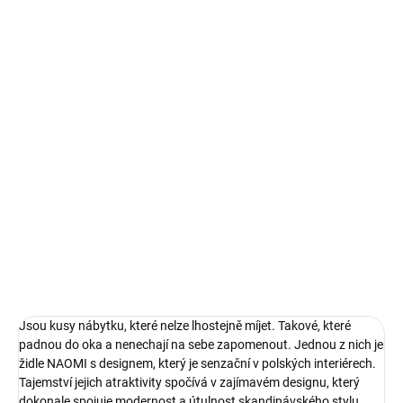
cena:
MŮŽEME
DORUČIT DO:
19.8.2026
MOŽNOSTI
DORUČENÍ
−
+
Přidat do košíku
Funkční židle NAOMI s moderním designem.
DETAILNÍ INFORMACE
ZEPTAT SE
HLÍDAT
Jsou kusy nábytku, které nelze lhostejně míjet. Takové, které
padnou do oka a nenechají na sebe zapomenout. Jednou z nich je
židle NAOMI s designem, který je senzační v polských interiérech.
Tajemství jejich atraktivity spočívá v zajímavém designu, který
dokonale spojuje modernost a útulnost skandinávského stylu.