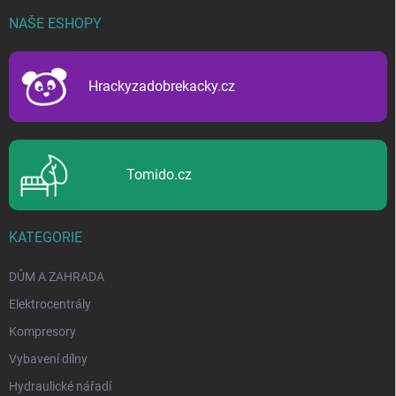
p
NAŠE ESHOPY
a
t
í
Hrackyzadobrekacky.cz
Tomido.cz
KATEGORIE
DŮM A ZAHRADA
Elektrocentrály
Kompresory
Vybavení dílny
Hydraulické nářadí