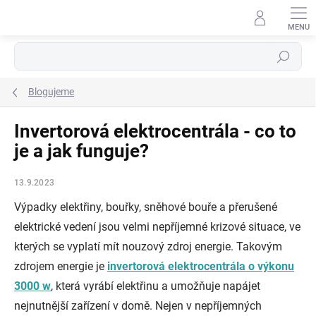
Přejít
na
obsah
Hledat
Blogujeme
Invertorová elektrocentrála - co to
je a jak funguje?
13.9.2023
Výpadky elektřiny, bouřky, sněhové bouře a přerušené
elektrické vedení jsou velmi nepříjemné krizové situace, ve
kterých se vyplatí mít nouzový zdroj energie. Takovým
zdrojem energie je
invertorová elektrocentrála o výkonu
3000 w
, která vyrábí elektřinu a umožňuje napájet
nejnutnější zařízení v domě. Nejen v nepříjemných