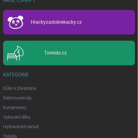
NAŠE ESHOPY
a
t
í
Hrackyzadobrekacky.cz
Tomido.cz
KATEGORIE
DŮM A ZAHRADA
Elektrocentrály
Kompresory
Vybavení dílny
Hydraulické nářadí
Topidla