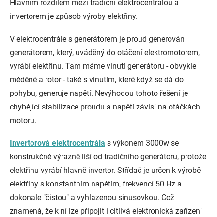
Hlavním rozdílem mezi tradiční elektrocentrálou a
invertorem je způsob výroby elektřiny.
V elektrocentrále s generátorem je proud generován
generátorem, který, uváděný do otáčení elektromotorem,
vyrábí elektřinu. Tam máme vinutí generátoru - obvykle
měděné a rotor - také s vinutím, které když se dá do
pohybu, generuje napětí. Nevýhodou tohoto řešení je
chybějící stabilizace proudu a napětí závisí na otáčkách
motoru.
Invertorová elektrocentrála
s výkonem 3000w se
konstrukčně výrazně liší od tradičního generátoru, protože
elektřinu vyrábí hlavně invertor. Střídač je určen k výrobě
elektřiny s konstantním napětím, frekvencí 50 Hz a
dokonale "čistou" a vyhlazenou sinusovkou. Což
znamená, že k ní lze připojit i citlivá elektronická zařízení