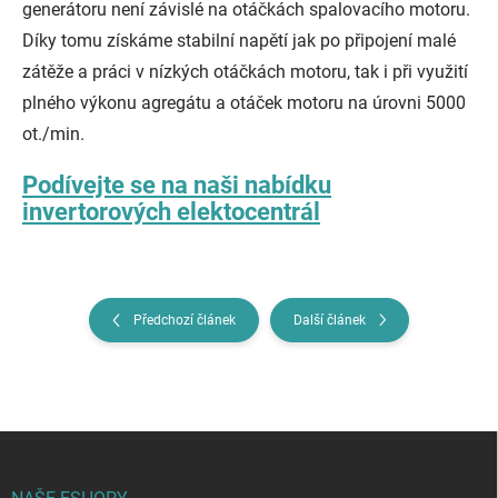
generátoru není závislé na otáčkách spalovacího motoru.
Díky tomu získáme stabilní napětí jak po připojení malé
zátěže a práci v nízkých otáčkách motoru, tak i při využití
plného výkonu agregátu a otáček motoru na úrovni 5000
ot./min.
Podívejte se na naši nabídku
invertorových elektocentrál
Předchozí článek
Další článek
Z
á
p