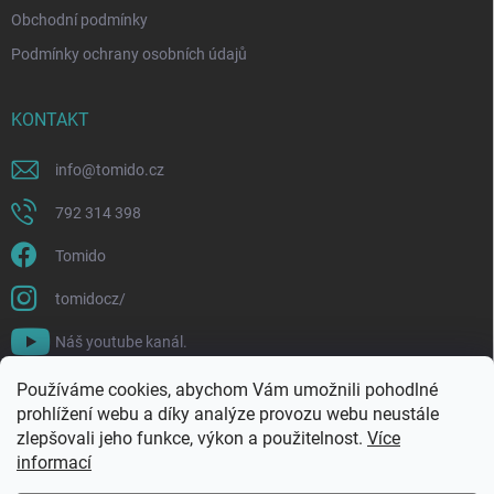
Obchodní podmínky
Podmínky ochrany osobních údajů
KONTAKT
info
@
tomido.cz
792 314 398
Tomido
tomidocz/
Náš youtube kanál.
Používáme cookies, abychom Vám umožnili pohodlné
prohlížení webu a díky analýze provozu webu neustále
zlepšovali jeho funkce, výkon a použitelnost.
Více
informací