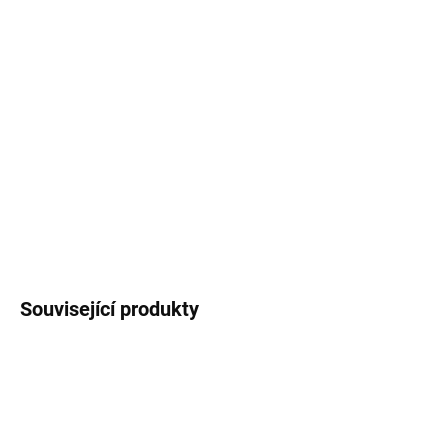
−
+
Přidat do košíku
Zahradní křeslo s podnožkou, měkkou poduškou a 28polohovým
opěradlem. Pevná konstrukce, moderní design, certifikace TÜV,
nosnost 110 kg.
DETAILNÍ INFORMACE
ZEPTAT SE
HLÍDAT
Související produkty