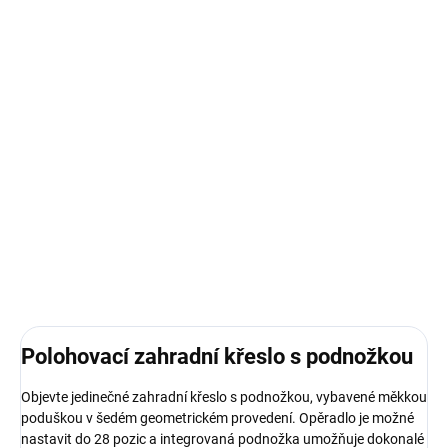
SKLADEM - DO TÝDNE
SKLADEM - DO TÝDNE
Polohovací zahradní
Polohovací zahradní
křeslo s podnožkou
křeslo s podnožkou
Barletta Plus Black
Barletta Plus Black
Edition G053-06IB PATIO
Edition H024-07PB
1 499 Kč
1 499 Kč
PATIO
Do košíku
Do košíku
Polohovací zahradní křeslo s podnožkou
Objevte jedinečné zahradní křeslo s podnožkou, vybavené měkkou
poduškou v šedém geometrickém provedení. Opěradlo je možné
nastavit do 28 pozic a integrovaná podnožka umožňuje dokonalé