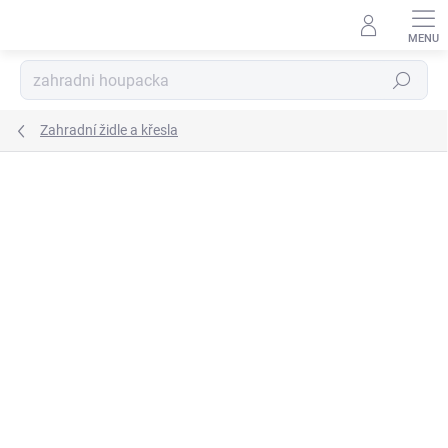
Přejít
na
obsah
Hledat
Zahradní židle a křesla
Podrobnosti hodnocení
Neohodnoceno