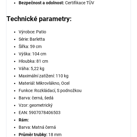
Bezpečnost a odolnost:
Certifikace TÜV
Technické parametry:
Výrobce: Patio
Série: Barletta
Šířka: 59 cm
Výška: 104 cm
Hloubka: 81 cm
Váha: 5,22 kg
Maximální zatížení: 110 kg
Materiál: Mikrovlákno, Ocel
Funkce: Rozkládací, S podnožkou
Barva:
černá, šedá
Vzor:
geometrický
EAN:
5907078406503
Rám:
Barva: Matná černá
Průměr trubky:
18 mm