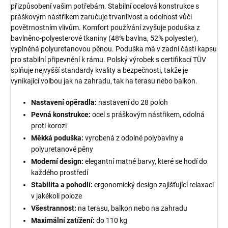
přizpůsobení vašim potřebám. Stabilní ocelová konstrukce s
práškovým nástřikem zaručuje trvanlivost a odolnost vůči
povětrnostním vlivům. Komfort používání zvyšuje poduška z
bavlněno-polyesterové tkaniny (48% bavlna, 52% polyester),
vyplněná polyuretanovou pěnou. Poduška má v zadní části kapsu
pro stabilní připevnění k rámu. Polský výrobek s certifikací TÜV
splňuje nejvyšší standardy kvality a bezpečnosti, takže je
vynikající volbou jak na zahradu, tak na terasu nebo balkon.
Nastavení opěradla:
nastavení do 28 poloh
Pevná konstrukce:
ocel s práškovým nástřikem, odolná
proti korozi
Měkká poduška:
vyrobená z odolné polybavlny a
polyuretanové pěny
Moderní design:
elegantní matné barvy, které se hodí do
každého prostředí
Stabilita a pohodlí:
ergonomický design zajišťující relaxaci
v jakékoli poloze
Všestrannost:
na terasu, balkon nebo na zahradu
Maximální zatížení:
do 110 kg