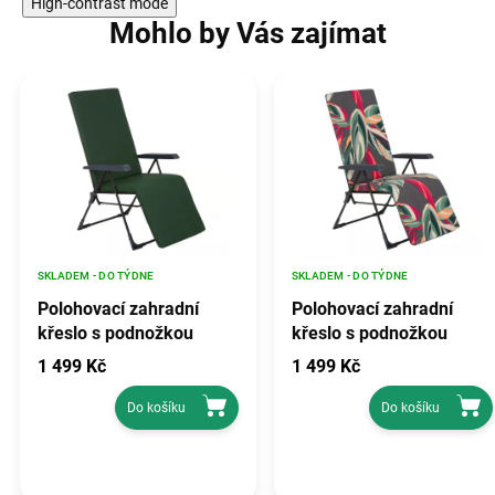
High-contrast mode
Mohlo by Vás zajímat
SKLADEM - DO TÝDNE
SKLADEM - DO TÝDNE
Polohovací zahradní
Polohovací zahradní
křeslo s podnožkou
křeslo s podnožkou
Barletta Plus Black
Barletta Plus Black
1 499 Kč
1 499 Kč
Edition H024-32PB
Edition G053-06IB PATIO
PATIO
Do košíku
Do košíku