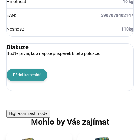
Hmotnost
:
10 kg
EAN
:
5907078402147
Nosnost
:
110kg
Diskuze
Buďte první, kdo napíše příspěvek k této položce.
Přidat komentář
High-contrast mode
Mohlo by Vás zajímat