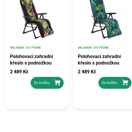
SKLADEM - DO TÝDNE
SKLADEM - DO TÝDNE
Polohovací zahradní
Polohovací zahradní
křeslo s podnožkou
křeslo s podnožkou
Mijas Plus Black Edition
Mijas Plus Black Edition
2 489 Kč
2 489 Kč
L150-23IB PATIO
G051-02IB PATIO
Do košíku
Do košíku