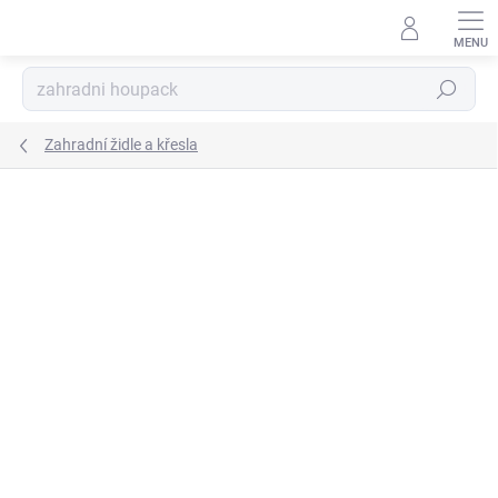
Přejít
na
obsah
Hledat
Zahradní židle a křesla
Podrobnosti hodnocení
Neohodnoceno
ZNAČKA:
PATIO