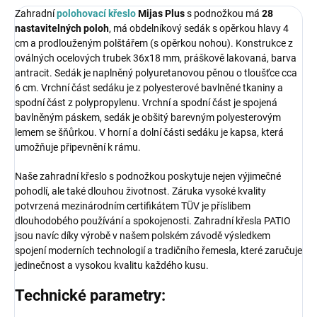
Zahradní
polohovací křeslo
Mijas Plus
s podnožkou má
28
nastavitelných poloh
, má obdelníkový sedák s opěrkou hlavy 4
cm a prodlouženým polštářem (s opěrkou nohou). Konstrukce z
oválných ocelových trubek 36x18 mm, práškově lakovaná, barva
antracit. Sedák je naplněný polyuretanovou pěnou o tloušťce cca
6 cm. Vrchní část sedáku je z polyesterové bavlněné tkaniny a
spodní část z polypropylenu. Vrchní a spodní část je spojená
bavlněným páskem, sedák je obšitý barevným polyesterovým
lemem se šňůrkou. V horní a dolní části sedáku je kapsa, která
umožňuje připevnění k rámu.
Naše zahradní křeslo s podnožkou poskytuje nejen výjimečné
pohodlí, ale také dlouhou životnost. Záruka vysoké kvality
potvrzená mezinárodním certifikátem TÜV je příslibem
dlouhodobého používání a spokojenosti. Zahradní křesla PATIO
jsou navíc díky výrobě v našem polském závodě výsledkem
spojení moderních technologií a tradičního řemesla, které zaručuje
jedinečnost a vysokou kvalitu každého kusu.
Technické parametry: