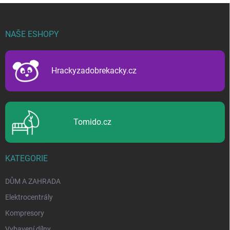
Z
á
p
NAŠE ESHOPY
a
t
í
Hrackyzadobrekacky.cz
Tomido.cz
KATEGORIE
DŮM A ZAHRADA
Elektrocentrály
Kompresory
Vybavení dílny