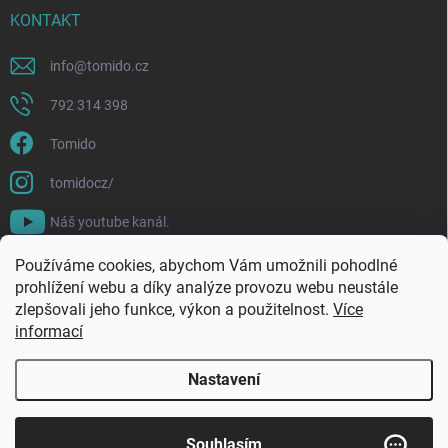
KONTAKT
info
@
tomido.cz
792 314 398
Tomido
tomidocz/
Náš youtube kanál.
Používáme cookies, abychom Vám umožnili pohodlné
prohlížení webu a díky analýze provozu webu neustále
zlepšovali jeho funkce, výkon a použitelnost.
Více
informací
Nastavení
Copyright 2026
Tomido
. Všechna práva vyhrazena.
Souhlasím