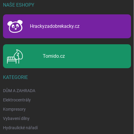
p
NAŠE ESHOPY
a
t
í
Hrackyzadobrekacky.cz
Tomido.cz
KATEGORIE
DŮM A ZAHRADA
Elektrocentrály
Kompresory
Vybavení dílny
Hydraulické nářadí