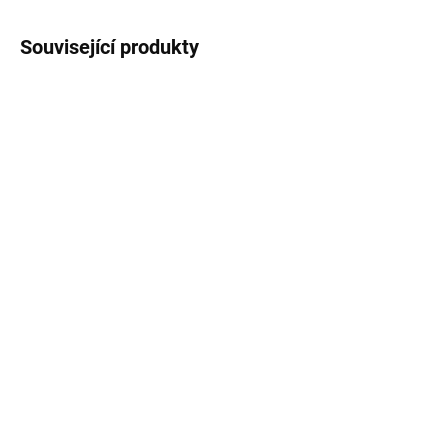
Související produkty
SKLADEM IHNED K ODBĚRU
SKLADEM
Zahradní houpačka
Zahradní houpačka 8011
Ramiz 8011 - Tmavě
new 2022 tmavě zelená
hnědá, pro 4 osoby
s motivem
5 990 Kč
5 990 Kč
Do košíku
Do košíku