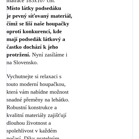
matrace 183x107 cm.
Místo látky podsedáku
je pevný síťovaný materiál,
čímž se liší naše houpačky
oproti konkurenci, kde
mají podsedák látkový a
častko dochází k jeho
protržení.
Nyní zasíláme i
na Slovensko.
Vychutnejte si relaxaci s
touto moderní houpačkou,
která vám nabídne možnost
snadné přeměny na lehátko.
Robustní konstrukce a
kvalitní materiály zajišťují
dlouhou životnost a
spolehlivost v každém
počasí. Díky pratelným