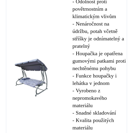
- Odolnost proti
povětrnostním a
klimatickým vlivům
- Nenáročnost na
údržbu, potah včetně
stříšky je odnímatelný a
pratelný
- Houpačka je opatřena
gumovými patkami proti
nechtěnému pohybu
- Funkce houpačky i
lehátka v jednom
- Vyrobeno z
nepromokavého
materiálu
- Snadné skladování
- Kvalita použitých
materiálu