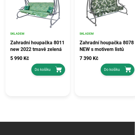
SKLADEM
SKLADEM
Zahradní houpačka 8011
Zahradní houpačka 8078
new 2022 tmavě zelená
NEW s motivem listů
s motivem
5 990 Kč
7 390 Kč
Do košíku
Do košíku
Z
á