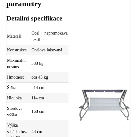
parametry
Detailní specifikace
Ocel + nepromokavá
Materiál
textilie
Konstrukce
Ocelová lakovaná
Maximální
300 kg
nosnost
Hmotnost
cca 45 kg
Šířka
214 cm
Hloubka
114 cm
Středová
168 cm
výška
Výška
sedátka bez
43 cm