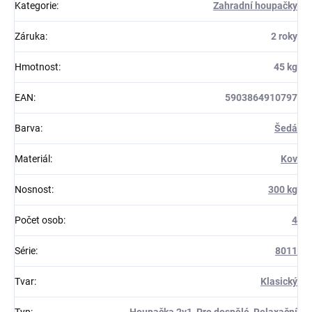
Kategorie
:
Zahradní houpačky
Záruka
:
2 roky
Hmotnost
:
45 kg
EAN
:
5903864910797
Barva
:
Šedá
Materiál
:
Kov
Nosnost
:
300 kg
Počet osob
:
4
Série
:
8011
Tvar
:
Klasický
Typ
:
Houpačka 2v1
,
Pro dospělé
,
Relaxační