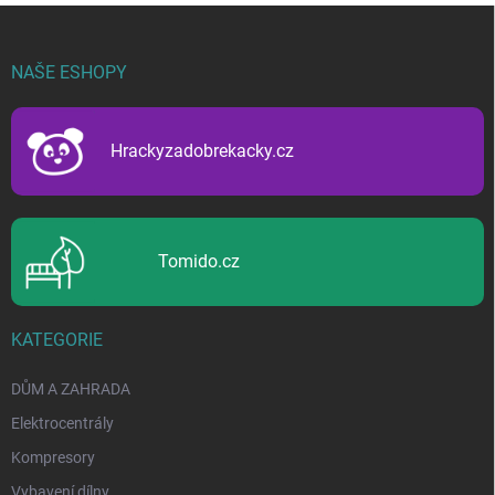
Z
á
p
NAŠE ESHOPY
a
t
í
Hrackyzadobrekacky.cz
Tomido.cz
KATEGORIE
DŮM A ZAHRADA
Elektrocentrály
Kompresory
Vybavení dílny