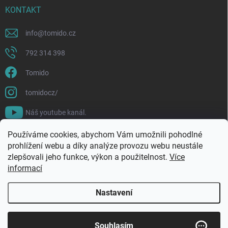
KONTAKT
info
@
tomido.cz
792 314 398
Tomido
tomidocz/
Náš youtube kanál.
Používáme cookies, abychom Vám umožnili pohodlné
prohlížení webu a díky analýze provozu webu neustále
zlepšovali jeho funkce, výkon a použitelnost.
Více
informací
Nastavení
Copyright 2026
Tomido
. Všechna práva vyhrazena.
Souhlasím