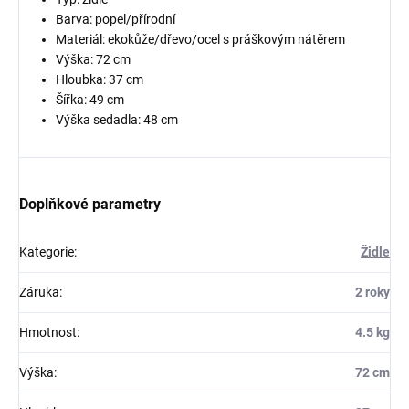
Barva: popel/přírodní
Materiál: ekokůže/dřevo/ocel s práškovým nátěrem
Výška: 72 cm
Hloubka: 37 cm
Šířka: 49 cm
Výška sedadla: 48 cm
Doplňkové parametry
Kategorie
:
Židle
Záruka
:
2 roky
Hmotnost
:
4.5 kg
Výška
:
72 cm