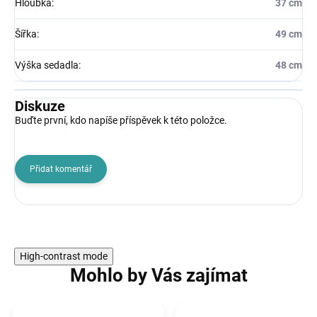
Hloubka
:
37 cm
Šířka
:
49 cm
Výška sedadla
:
48 cm
Diskuze
Buďte první, kdo napíše příspěvek k této položce.
Přidat komentář
High-contrast mode
Mohlo by Vás zajímat