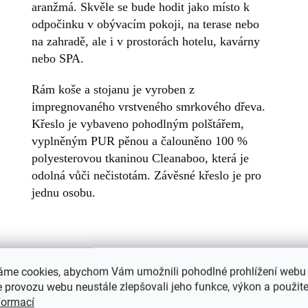
aranžmá. Skvěle se bude hodit jako místo k
odpočinku v obývacím pokoji, na terase nebo
na zahradě, ale i v prostorách hotelu, kavárny
nebo SPA.
Rám koše a stojanu je vyroben z
impregnovaného vrstveného smrkového dřeva.
Křeslo je vybaveno pohodlným polštářem,
vyplněným PUR pěnou a čalouněno 100 %
polyesterovou tkaninou Cleanaboo, která je
odolná vůči nečistotám. Závěsné křeslo je pro
jednu osobu.
áme cookies, abychom Vám umožnili pohodlné prohlížení webu 
Klí
 provozu webu neustále zlepšovali jeho funkce, výkon a použite
formací