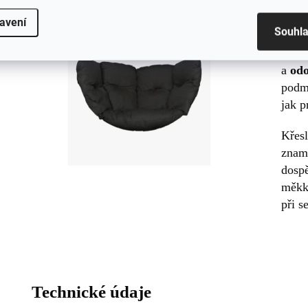
Odo
avení
Souhl
Mater
křesl
a
odo
podm
jak p
Křes
zname
dosp
měkké
při s
Technické údaje