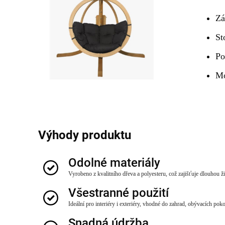
Zá
St
Po
Mo
Výhody produktu
Odolné materiály
Vyrobeno z kvalitního dřeva a polyesteru, což zajišťuje dlouhou ž
Všestranné použití
Ideální pro interiéry i exteriéry, vhodné do zahrad, obývacích poko
Snadná údržba