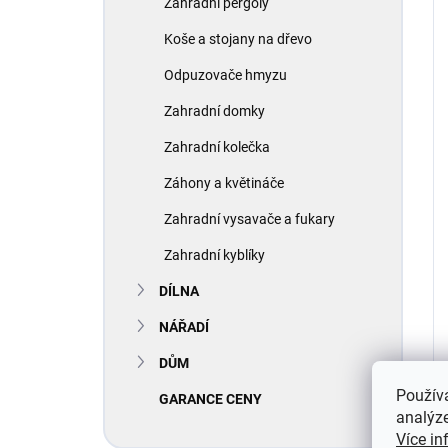
Zahradní pergoly
Koše a stojany na dřevo
Odpuzovače hmyzu
Zahradní domky
Zahradní kolečka
Záhony a květináče
Zahradní vysavače a fukary
Zahradní kyblíky
DÍLNA
NÁŘADÍ
DŮM
Použív
GARANCE CENY
analýze
Více in