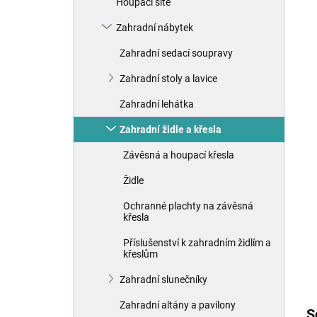
Houpací sítě
í
p
Zahradní nábytek
a
n
Zahradní sedací soupravy
e
Zahradní stoly a lavice
l
Zahradní lehátka
Zahradní židle a křesla
Závěsná a houpací křesla
Židle
Ochranné plachty na závěsná
křesla
Příslušenství k zahradním židlím a
křeslům
Zahradní slunečníky
Zahradní altány a pavilony
S