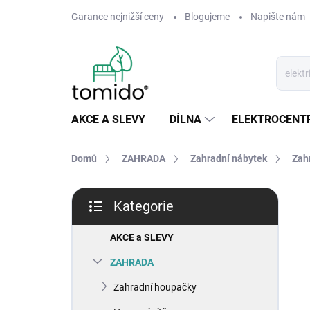
Přejít
Garance nejnižší ceny
Blogujeme
Napište nám
na
obsah
AKCE A SLEVY
DÍLNA
ELEKTROCENT
Domů
ZAHRADA
Zahradní nábytek
Zahr
P
Kategorie
o
Přeskočit
s
kategorie
t
AKCE a SLEVY
r
ZAHRADA
a
n
Zahradní houpačky
n