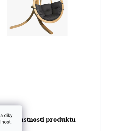
a díky
čové vlastnosti produktu
lnost.