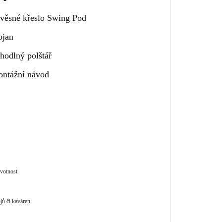
věsné křeslo Swing Pod
ojan
hodlný polštář
ntážní návod
ivotnost.
jů či kaváren.