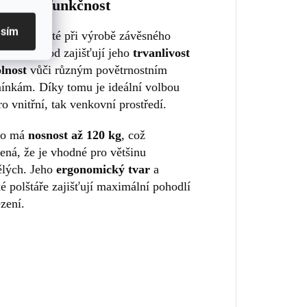
lnost a funkčnost
asím
iály použité při výrobě závěsného
a Swing Pod zajišťují jeho
trvanlivost
lnost
vůči různým povětrnostním
ínkám. Díky tomu je ideální volbou
ro vnitřní, tak venkovní prostředí.
lo má
nosnost až 120 kg
, což
ná, že je vhodné pro většinu
ělých. Jeho
ergonomický tvar
a
 polštáře zajišťují maximální pohodlí
ezení.