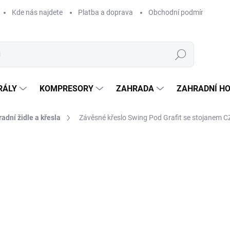
Kde nás najdete
Platba a doprava
Obchodní podmínky
Hledat
RÁLY
KOMPRESORY
ZAHRADA
ZAHRADNÍ H
adní židle a křesla
Závěsné křeslo Swing Pod Grafit se stojanem 
Neohodnoceno
Podrobnosti hodnocení
ZNAČKA:
PATIO
16
14 0